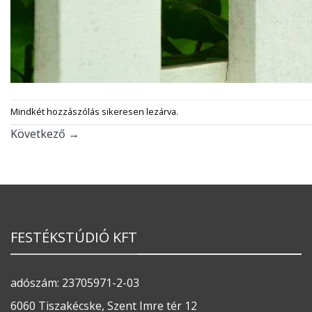
Mindkét hozzászólás sikeresen lezárva.
Következő
→
FESTÉKSTÚDIÓ KFT
adószám: 23705971-2-03
6060 Tiszakécske, Szent Imre tér 12