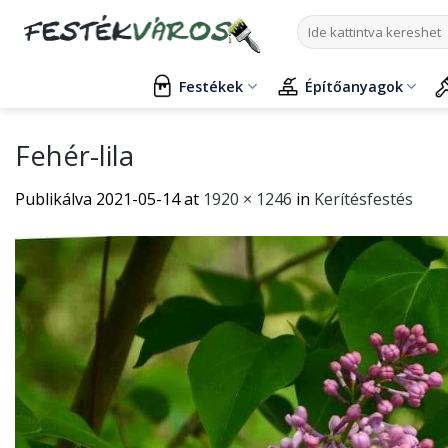
Skip
Keresés
to
a
content
következőre:
Festékek
Építőanyagok
Fehér-lila
Publikálva
2021-05-14
at
1920 × 1246
in
Kerítésfestés