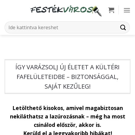
Skip
to
content
Keresés
a
következőre:
ÍGY VARÁZSOLJ ÚJ ÉLETET A KÜLTÉRI
FAFELÜLETEIDBE – BIZTONSÁGGAL,
SAJÁT KEZŰLEG!
Letölthető kisokos, amivel magabiztosan
nekiláthatsz a lazúrozásnak – még ha most
csinálod először, akkor is.
Kerüld el a leggyakoribb hibákat!