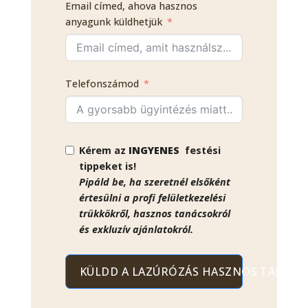
Email címed, ahova hasznos
anyagunk küldhetjük
Telefonszámod
Kérem az
INGYENES
festési
tippeket is!
Pipáld be, ha szeretnél elsőként
értesülni a profi felületkezelési
trükkökről, hasznos tanácsokról
és exkluzív ajánlatokról.
KÜLDD A LAZÚRÓZÁS HASZNOS TANÁCSA