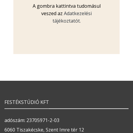
A gombra kattintva tudomásul
veszed az
Adatkezelési
tájékoztatót.
FESTÉKSTÚDIÓ KFT
adószám: 23705971-2-03
6060 Tiszakécske, Szent Imre tér 12