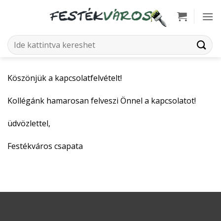
Skip
to
content
Keresés
a
következőre:
Köszönjük a kapcsolatfelvételt!
Kollégánk hamarosan felveszi Önnel a kapcsolatot!
üdvözlettel,
Festékváros csapata