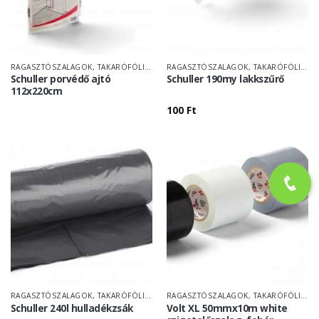
RAGASZTÓSZALAGOK, TAKARÓFÓLIÁK
RAGASZTÓSZALAGOK, TAKARÓFÓLIÁK
Schuller porvédő ajtó
Schuller 190my lakkszűrő
112x220cm
100
Ft
RAGASZTÓSZALAGOK, TAKARÓFÓLIÁK
RAGASZTÓSZALAGOK, TAKARÓFÓLIÁK
Schuller 240l hulladékzsák
Volt XL 50mmx10m white