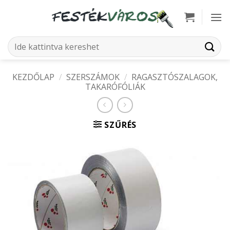
Skip
to
content
Keresés
a
következőre:
KEZDŐLAP
/
SZERSZÁMOK
/
RAGASZTÓSZALAGOK,
TAKARÓFÓLIÁK
SZŰRÉS