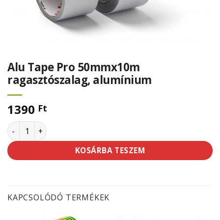
Alu Tape Pro 50mmx10m
ragasztószalag, alumínium
1390
Ft
Alu Tape Pro 50mmx10m ragasztószalag, alumínium menny
KOSÁRBA TESZEM
KAPCSOLÓDÓ TERMÉKEK