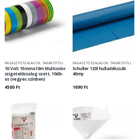
RAGASZTÓSZALAGOK, TAKARÓFÓLIÁK
RAGASZTÓSZALAGOK, TAKARÓFÓLIÁK
10 Volt 15mmx10m Multicolor
Schuller 120l hulladékzsák
szigetelőszalag szett, 10db-
40my
os (vegyes színben)
4500
Ft
1690
Ft