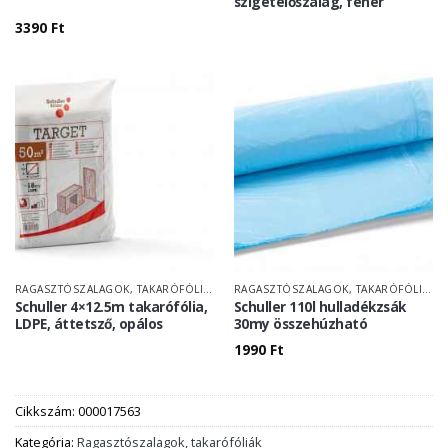
szigetelőszalag, fehér
3390
Ft
RAGASZTÓSZALAGOK, TAKARÓFÓLIÁK
RAGASZTÓSZALAGOK, TAKARÓFÓLIÁK
Schuller 4×12.5m takarófólia,
Schuller 110l hulladékzsák
LDPE, áttetsző, opálos
30my összehúzható
1990
Ft
Cikkszám:
000017563
Kategória:
Ragasztószalagok, takarófóliák