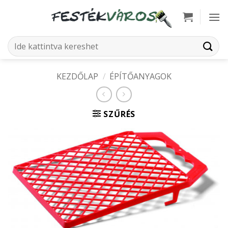
Skip
to
content
Keresés
a
következőre:
KEZDŐLAP
/
ÉPÍTŐANYAGOK
SZŰRÉS