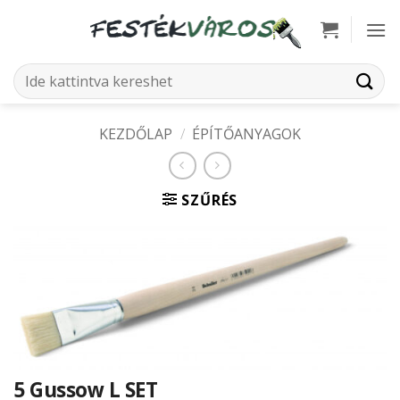
Skip
to
content
Keresés
a
következőre:
KEZDŐLAP
/
ÉPÍTŐANYAGOK
SZŰRÉS
5 Gussow L SET