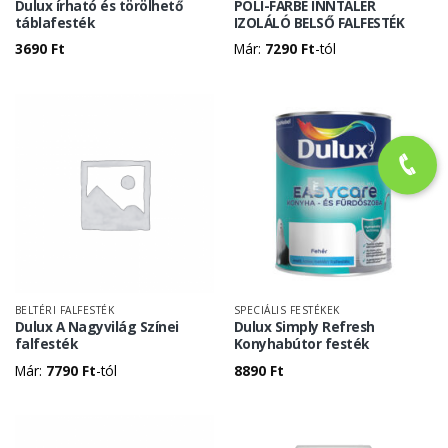
Dulux írható és törölhető
POLI-FARBE INNTALER
táblafesték
IZOLÁLÓ BELSŐ FALFESTÉK
3690
Ft
Már:
7290
Ft
-tól
BELTÉRI FALFESTÉK
SPECIÁLIS FESTÉKEK
Dulux A Nagyvilág Színei
Dulux Simply Refresh
falfesték
Konyhabútor festék
Már:
7790
Ft
-tól
8890
Ft