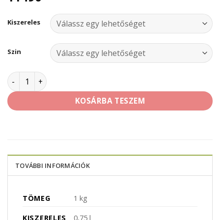
Kiszereles
Szin
Dulux Simply Refresh Csempefesték mennyiség
KOSÁRBA TESZEM
TOVÁBBI INFORMÁCIÓK
TÖMEG
1 kg
KISZERELES
0,75 l