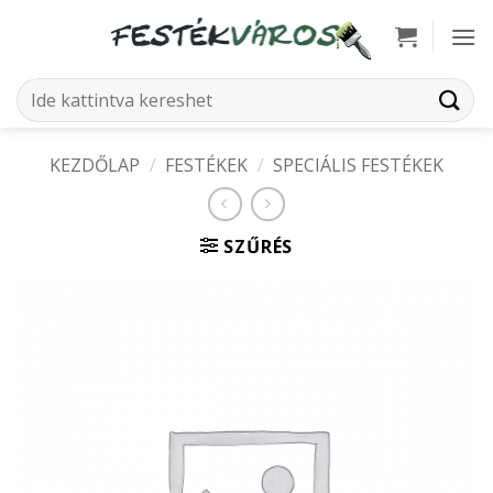
Skip
to
content
Keresés
a
következőre:
KEZDŐLAP
/
FESTÉKEK
/
SPECIÁLIS FESTÉKEK
SZŰRÉS