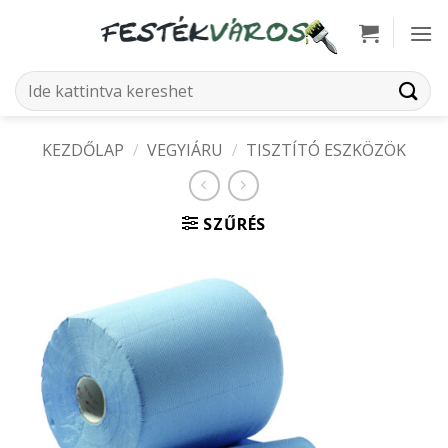
Skip
to
content
Keresés
a
következőre:
KEZDŐLAP
/
VEGYIÁRU
/
TISZTÍTÓ ESZKÖZÖK
SZŰRÉS