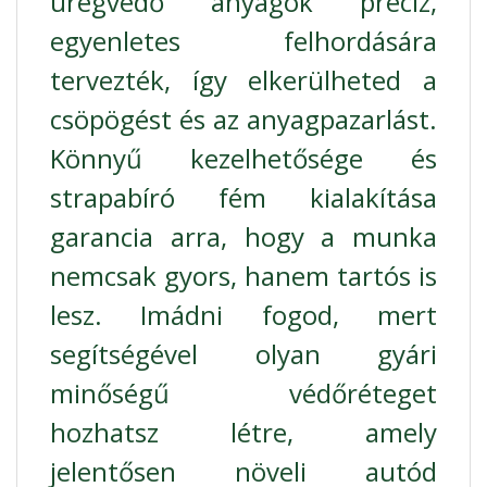
üregvédő anyagok precíz,
egyenletes felhordására
tervezték, így elkerülheted a
csöpögést és az anyagpazarlást.
Könnyű kezelhetősége és
strapabíró fém kialakítása
garancia arra, hogy a munka
nemcsak gyors, hanem tartós is
lesz. Imádni fogod, mert
segítségével olyan gyári
minőségű védőréteget
hozhatsz létre, amely
jelentősen növeli autód