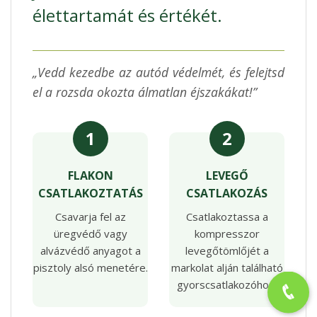
élettartamát és értékét.
„Vedd kezedbe az autód védelmét, és felejtsd
el a rozsda okozta álmatlan éjszakákat!”
1
2
FLAKON
LEVEGŐ
CSATLAKOZTATÁS
CSATLAKOZÁS
Csavarja fel az
Csatlakoztassa a
üregvédő vagy
kompresszor
alvázvédő anyagot a
levegőtömlőjét a
pisztoly alsó menetére.
markolat alján található
gyorscsatlakozóhoz.