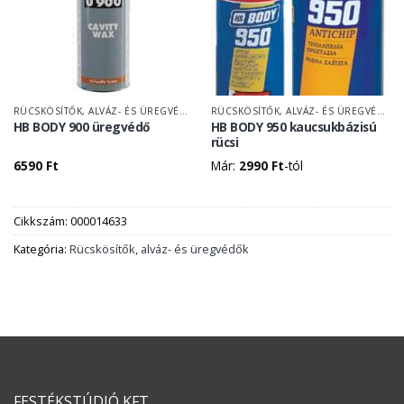
RÜCSKÖSÍTŐK, ALVÁZ- ÉS ÜREGVÉDŐK
RÜCSKÖSÍTŐK, ALVÁZ- ÉS ÜREGVÉDŐK
HB BODY 900 üregvédő
HB BODY 950 kaucsukbázisú
rücsi
6590
Ft
Már:
2990
Ft
-tól
Cikkszám:
000014633
Kategória:
Rücskösítők, alváz- és üregvédők
FESTÉKSTÚDIÓ KFT