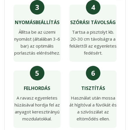
3
4
NYOMÁSBEÁLLÍTÁS
SZÓRÁSI TÁVOLSÁG
Állítsa be az üzemi
Tartsa a pisztolyt kb.
nyomást (általában 3-6
20-30 cm távolságra a
bar) az optimális
felülettől az egyenletes
porlasztás eléréséhez.
fedésért.
5
6
FELHORDÁS
TISZTÍTÁS
A ravasz egyenletes
Használat után mossa
húzásával hordja fel az
át hígítóval a fúvókát és
anyagot keresztirányú
a szívószálat az
mozdulatokkal.
eltömődés ellen.