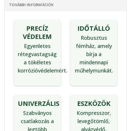
TOVÁBBI INFORMÁCIÓK
PRECÍZ
IDŐTÁLLÓ
VÉDELEM
Robusztus
Egyenletes
fémház, amely
rétegvastagság
bírja a
a tökéletes
mindennapi
korrózióvédelemért.
műhelymunkát.
UNIVERZÁLIS
ESZKÖZÖK
Szabványos
Kompresszor,
csatlakozás a
levegőtömlő,
legtöbb
alvázvédő,