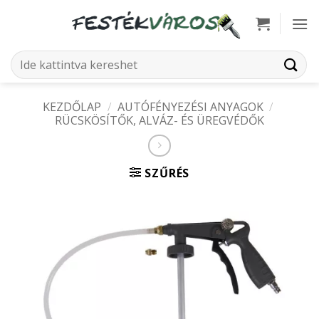
Skip
to
content
Keresés
a
következőre:
KEZDŐLAP
/
AUTÓFÉNYEZÉSI ANYAGOK
/
RÜCSKÖSÍTŐK, ALVÁZ- ÉS ÜREGVÉDŐK
SZŰRÉS