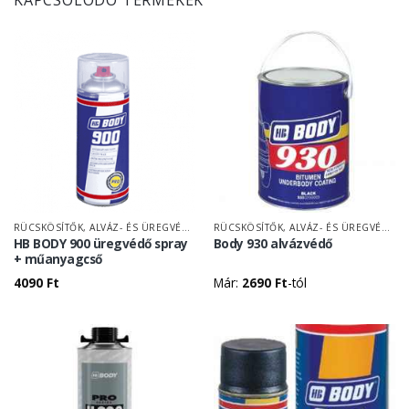
KAPCSOLÓDÓ TERMÉKEK
RÜCSKÖSÍTŐK, ALVÁZ- ÉS ÜREGVÉDŐK
RÜCSKÖSÍTŐK, ALVÁZ- ÉS ÜREGVÉDŐK
HB BODY 900 üregvédő spray
Body 930 alvázvédő
+ műanyagcső
4090
Ft
Már:
2690
Ft
-tól