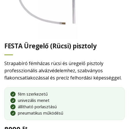
FESTA Üregelő (Rücsi) pisztoly
Strapabíró fémházas rücsi és üregelő pisztoly
professzionális alvázvédelemhez, szabványos
flakoncsatlakozással és precíz felhordási képességgel.
fém szerkezetű
✓
univezális menet
✓
állítható porlasztású
✓
pneumatikus működésű
✓
Ft