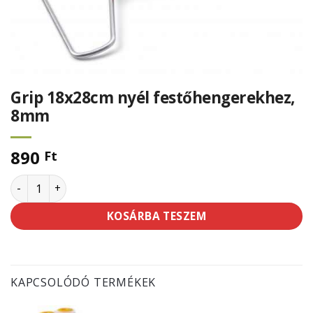
Grip 18x28cm nyél festőhengerekhez,
8mm
890
Ft
Grip 18x28cm nyél festőhengerekhez, 8mm mennyiség
KOSÁRBA TESZEM
KAPCSOLÓDÓ TERMÉKEK