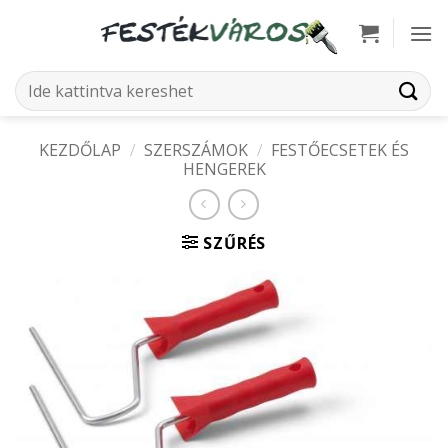
Skip
to
content
Keresés
a
következőre:
KEZDŐLAP
/
SZERSZÁMOK
/
FESTŐECSETEK ÉS
HENGEREK
SZŰRÉS