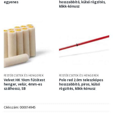
egyenes
hosszabbító, külső rögzítés,
klikk-kónusz
FESTŐECSETEK ÉS HENGEREK
FESTŐECSETEK ÉS HENGEREK
Velvet HK 10cm fűtőtest
Polo red 2.0m teleszkópos
henger, velúr, 4mm-es
hosszabbító, piros, külső
szálhossz, SB
rögzítés, klikk-kónusz
Cikkszám:
000014945