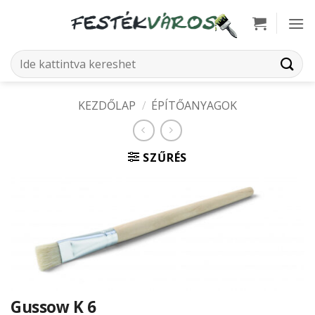
Skip
to
content
Keresés
a
következőre:
KEZDŐLAP
/
ÉPÍTŐANYAGOK
SZŰRÉS
Gussow K 6