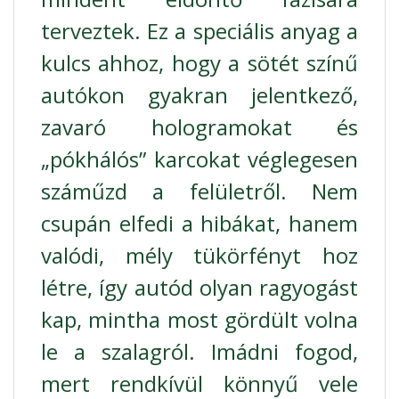
terveztek. Ez a speciális anyag a
kulcs ahhoz, hogy a sötét színű
autókon gyakran jelentkező,
zavaró hologramokat és
„pókhálós” karcokat véglegesen
száműzd a felületről. Nem
csupán elfedi a hibákat, hanem
valódi, mély tükörfényt hoz
létre, így autód olyan ragyogást
kap, mintha most gördült volna
le a szalagról. Imádni fogod,
mert rendkívül könnyű vele