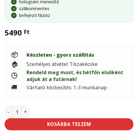
hologram menesítő
✓
szilikonmentes
✓
befejező fázisú
✓
5490
Ft
📦
Készleten - gyors szállítás
🏠
Személyes átvétel: Tiszakécske
Rendeld meg most, és hétfőn elsőként
🕒
adjuk át a futárnak!
🚚
Várható kézbesítés: 1-3 munkanap
HB BODY 807 finom polírpaszta (hologram mentesítő) men
KOSÁRBA TESZEM