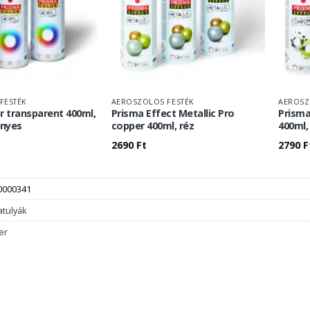
FESTÉK
AEROSZOLOS FESTÉK
AEROSZ
r transparent 400ml,
Prisma Effect Metallic Pro
Prisma
ényes
copper 400ml, réz
400ml,
2690
Ft
2790
F
0000341
atulyák
er