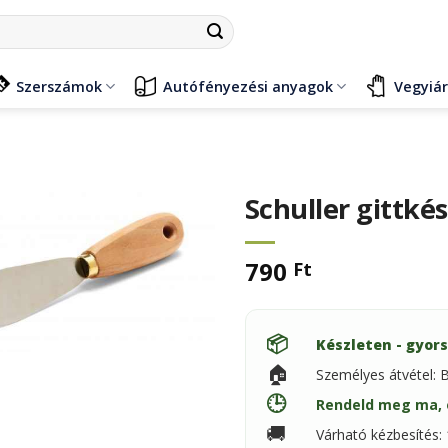
Szerszámok
Autófényezési anyagok
Vegyiá
Schuller gittké
790
Ft
📦
Készleten - gyors
🏠
Személyes átvétel: 
🕒
Rendeld meg ma, 
🚚
Várható kézbesítés