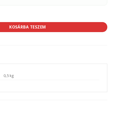
 spatulya mennyiség
KOSÁRBA TESZEM
0,5 kg