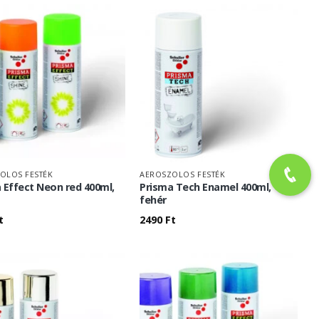
OLOS FESTÉK
AEROSZOLOS FESTÉK
 Effect Neon red 400ml,
Prisma Tech Enamel 400ml,
fehér
t
2490
Ft