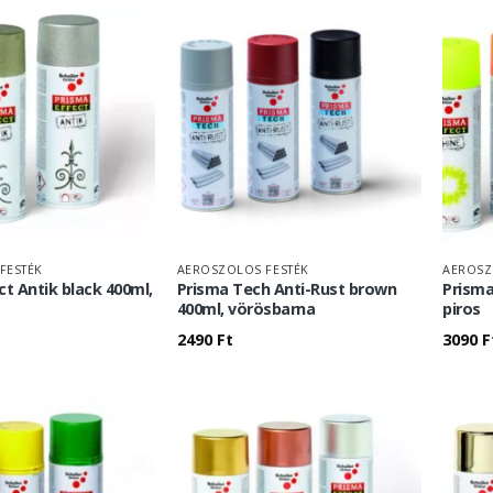
FESTÉK
AEROSZOLOS FESTÉK
AEROSZ
ct Antik black 400ml,
Prisma Tech Anti-Rust brown
Prisma
400ml, vörösbarna
piros
2490
Ft
3090
F