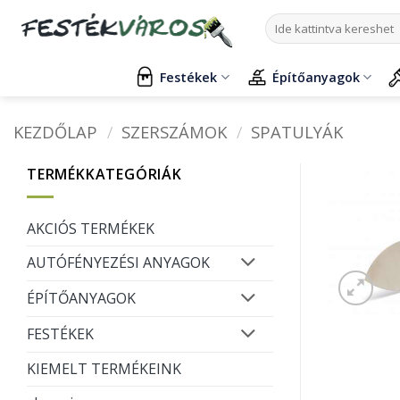
Skip
Keresés
to
a
content
következőre:
Festékek
Építőanyagok
KEZDŐLAP
/
SZERSZÁMOK
/
SPATULYÁK
TERMÉKKATEGÓRIÁK
AKCIÓS TERMÉKEK
AUTÓFÉNYEZÉSI ANYAGOK
ÉPÍTŐANYAGOK
FESTÉKEK
KIEMELT TERMÉKEINK