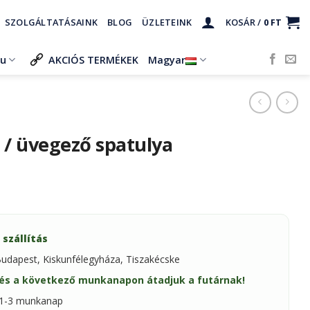
SZOLGÁLTATÁSAINK
BLOG
ÜZLETEINK
KOSÁR /
0
FT
ru
AKCIÓS TERMÉKEK
Magyar
s / üvegező spatulya
 szállítás
Budapest, Kiskunfélegyháza, Tiszakécske
és a következő munkanapon átadjuk a futárnak!
: 1-3 munkanap