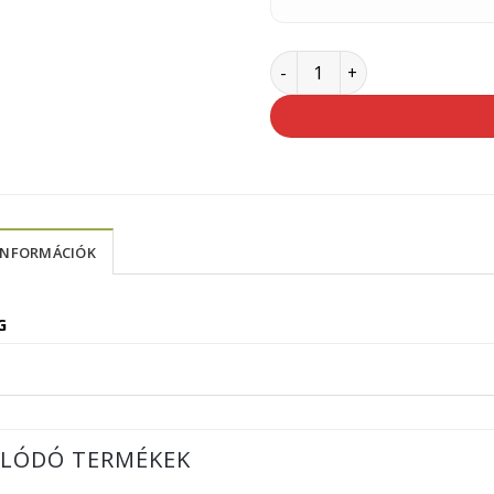
Schuller gittkés / üvegező
INFORMÁCIÓK
G
LÓDÓ TERMÉKEK