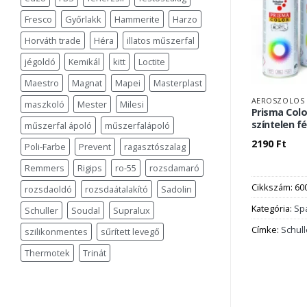
Fresco
Győrlakk
Hammerite
Harzo
Horváth trade
Héra
illatos műszerfal
jégoldó
Kemikál
kitt
Loctite
Maestro
Magnat
Mapei
Masterplast
AEROSZOLOS 
maszkoló
Mester
Milesi
Prisma Colo
színtelen f
műszerfal ápoló
műszerfalápoló
2190
Ft
Poli-Farbe
Prevent
ragasztószalag
Remmers
Rigips
ro-55
rozsdamaró
Cikkszám:
60
rozsdaoldó
rozsdaátalakító
Sadolin
Kategória:
Sp
Schuller
Soudal
Supralux
Címke:
Schull
szilikonmentes
sűrített levegő
Thermotek
Trinát