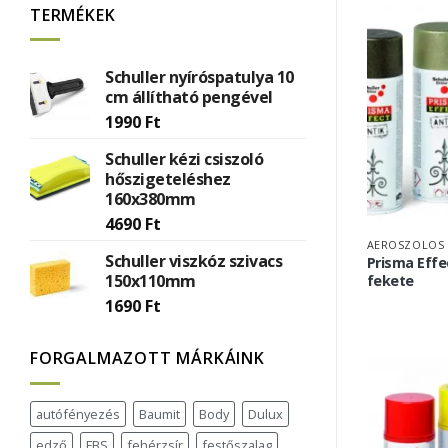
TERMÉKEK
Schuller nyíróspatulya 10
cm állítható pengével
1990
Ft
Schuller kézi csiszoló
hőszigeteléshez
160x380mm
4690
Ft
AEROSZOLOS 
Schuller viszkóz szivacs
Prisma Effe
150x110mm
fekete
1690
Ft
FORGALMAZOTT MÁRKÁINK
autófényezés
Baumit
Body
Dulux
edző
FBS
fehérzsír
festőszalag