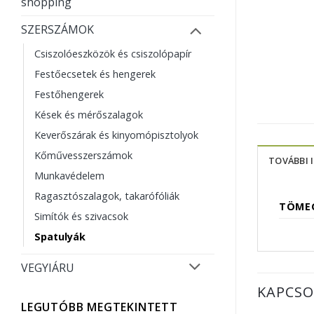
shopping
SZERSZÁMOK
Csiszolóeszközök és csiszolópapír
Festőecsetek és hengerek
Festőhengerek
Kések és mérőszalagok
Keverőszárak és kinyomópisztolyok
Kőművesszerszámok
TOVÁBBI 
Munkavédelem
Ragasztószalagok, takarófóliák
TÖME
Simítók és szivacsok
Spatulyák
VEGYIÁRU
KAPCSO
LEGUTÓBB MEGTEKINTETT