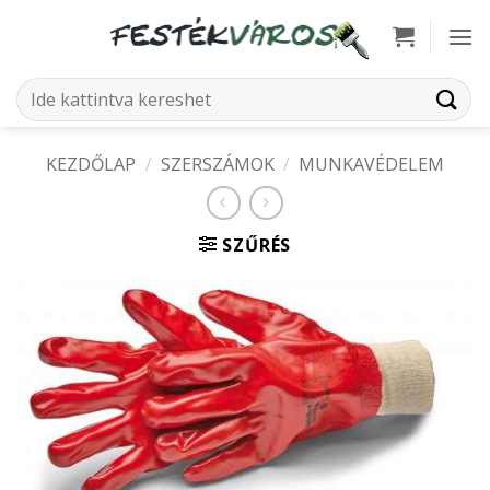
Skip
to
content
Keresés
a
következőre:
KEZDŐLAP
/
SZERSZÁMOK
/
MUNKAVÉDELEM
SZŰRÉS