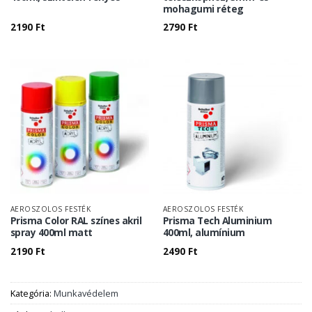
mohagumi réteg
2190
Ft
2790
Ft
AEROSZOLOS FESTÉK
AEROSZOLOS FESTÉK
Prisma Color RAL színes akril
Prisma Tech Aluminium
spray 400ml matt
400ml, alumínium
2190
Ft
2490
Ft
Kategória:
Munkavédelem