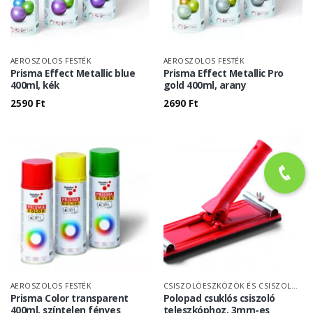
AEROSZOLOS FESTÉK
AEROSZOLOS FESTÉK
Prisma Effect Metallic blue
Prisma Effect Metallic Pro
400ml, kék
gold 400ml, arany
2590
Ft
2690
Ft
AEROSZOLOS FESTÉK
CSISZOLÓESZKÖZÖK ÉS CSISZOLÓPAPÍR
Prisma Color transparent
Polopad csuklós csiszoló
400ml, színtelen fényes
teleszkóphoz, 3mm-es