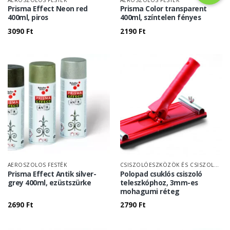
Prisma Effect Neon red
Prisma Color transparent
400ml, piros
400ml, színtelen fényes
3090
Ft
2190
Ft
AEROSZOLOS FESTÉK
CSISZOLÓESZKÖZÖK ÉS CSISZOLÓPAPÍR
Prisma Effect Antik silver-
Polopad csuklós csiszoló
grey 400ml, ezüstszürke
teleszkóphoz, 3mm-es
mohagumi réteg
2690
Ft
2790
Ft