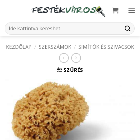
Skip
to
content
Keresés
a
következőre:
KEZDŐLAP
/
SZERSZÁMOK
/
SIMÍTÓK ÉS SZIVACSOK
SZŰRÉS