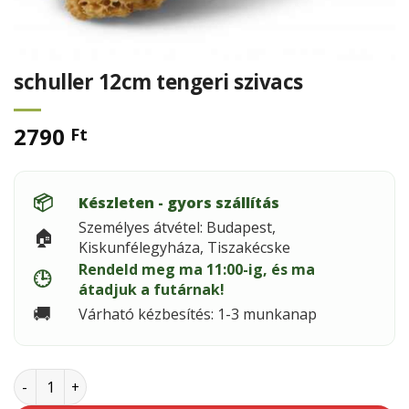
schuller 12cm tengeri szivacs
2790
Ft
📦
Készleten - gyors szállítás
Személyes átvétel: Budapest,
🏠
Kiskunfélegyháza, Tiszakécske
Rendeld meg ma 11:00-ig, és ma
🕒
átadjuk a futárnak!
🚚
Várható kézbesítés: 1-3 munkanap
schuller 12cm tengeri szivacs mennyiség