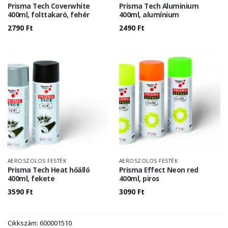
Prisma Tech Coverwhite
Prisma Tech Aluminium
400ml, folttakaró, fehér
400ml, alumínium
2790
Ft
2490
Ft
AEROSZOLOS FESTÉK
AEROSZOLOS FESTÉK
Prisma Tech Heat hőálló
Prisma Effect Neon red
400ml, fekete
400ml, piros
3590
Ft
3090
Ft
Cikkszám:
600001510