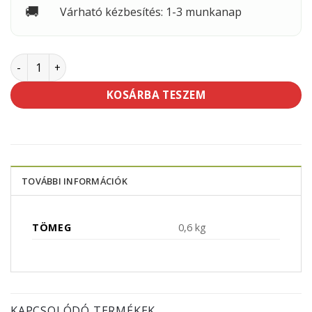
🚚
Várható kézbesítés: 1-3 munkanap
Schuller fali spatulya 400mm alu befogó mennyiség
KOSÁRBA TESZEM
TOVÁBBI INFORMÁCIÓK
TÖMEG
0,6 kg
KAPCSOLÓDÓ TERMÉKEK