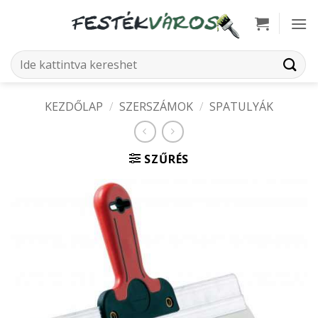
Skip
to
content
Keresés
a
következőre:
KEZDŐLAP
/
SZERSZÁMOK
/
SPATULYÁK
SZŰRÉS