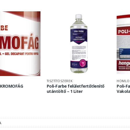
TISZTÍTÓSZEREK
E KROMOFÁG
Poli-Farbe felületfertőtlenítő
Poli-F
utántöltő – 1 Liter
Vakol
A