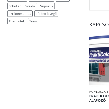
Schuller
Soudal
Supralux
szilikonmentes
sűrített levegő
Thermotek
Trinát
KAPCSO
PRAKTICOL
ALAPOZÓ