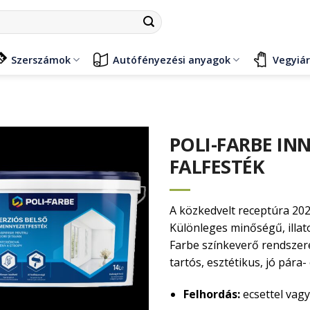
Szerszámok
Autófényezési anyagok
Vegyiá
POLI-FARBE INN
FALFESTÉK
A közkedvelt receptúra 202
Különleges minőségű, illat
Farbe színkeverő rendszere
tartós, esztétikus, jó pára-
Felhordás:
ecsettel vag