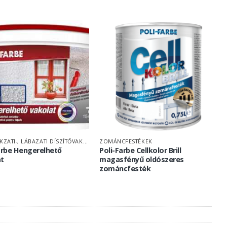
HOMLOKZATI-, LÁBAZATI DÍSZÍTŐVAKOLAT
ZOMÁNCFESTÉKEK
arbe Hengerelhető
Poli-Farbe Cellkolor Brill
at
magasfényű oldószeres
zománcfesték