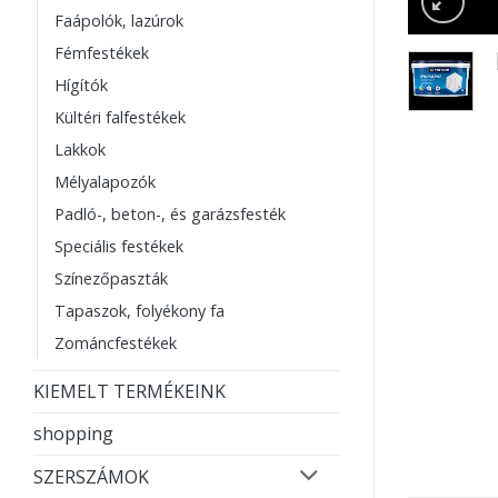
Faápolók, lazúrok
Fémfestékek
Hígítók
Kültéri falfestékek
Lakkok
Mélyalapozók
Padló-, beton-, és garázsfesték
Speciális festékek
Színezőpaszták
Tapaszok, folyékony fa
Zománcfestékek
KIEMELT TERMÉKEINK
shopping
SZERSZÁMOK