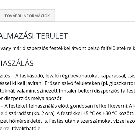
TOVÁBBI INFORMÁCIÓK
ALMAZÁSI TERÜLET
 vagy már diszperziós festékkel átvont belső falfelületekre k
HASZÁLÁS
zítés – A táskásodó, leváló régi bevonatokat kaparással, csiszo
éssel ki kell javítani. Erősen szívó felületeken (pl. gipszkarto
toknál, valamint színezett Inntaler beltéri diszperziós falf
er diszperziós mélyalapozót.
 – A festéket felhasználás előtt gondosan fel kell keverni. 
elő száradást (kb. 2 óra). A festékkel +5 °C és +30 °C közötti
zet hőmérsékletét is. Festés után a szerszámokat vízzel azon
rrel távolítható el.