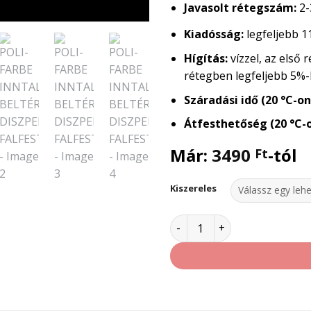
Javasolt rétegszám:
2-
Kiadósság:
legfeljebb 1
Hígítás:
vízzel, az első
rétegben legfeljebb 5%
Száradási idő (20 °C-on
Átfesthetőség (20 °C-o
Már:
3490
-tól
Ft
Kiszereles
POLI-FARBE INNTALER BELTÉ