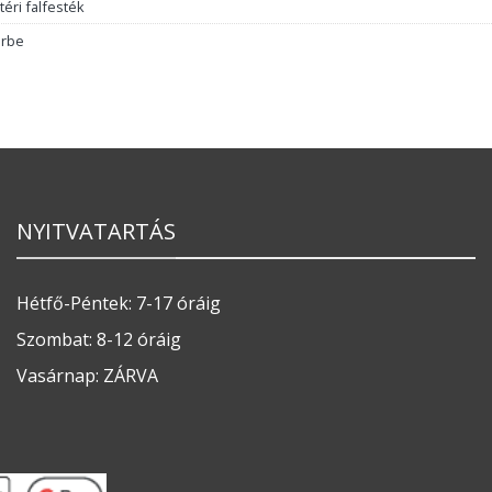
téri falfesték
arbe
NYITVATARTÁS
Hétfő-Péntek: 7-17 óráig
Szombat: 8-12 óráig
Vasárnap: ZÁRVA