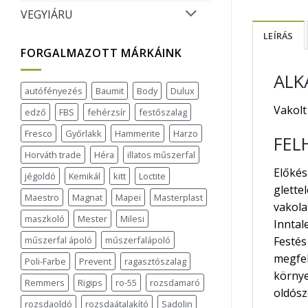
VEGYIÁRU
LEÍRÁS
FORGALMAZOTT MÁRKÁINK
ALK
autófényezés
Baumit
Body
Dulux
Vakolt
edző
FBS
fehérzsír
festőszalag
Fresco
Győrlakk
Hammerite
Harzo
FEL
Horváth trade
Héra
illatos műszerfal
Előkés
jégoldó
Kemikál
kitt
Loctite
glettel
Maestro
Magnat
Mapei
Masterplast
vakola
maszkoló
Mester
Milesi
Inntal
műszerfal ápoló
műszerfalápoló
Festés
megfel
Poli-Farbe
Prevent
ragasztószalag
környe
Remmers
Rigips
ro-55
rozsdamaró
oldósze
rozsdaoldó
rozsdaátalakító
Sadolin