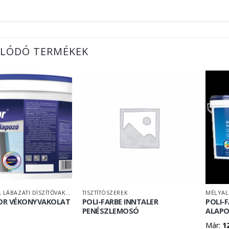
LÓDÓ TERMÉKEK
HOMLOKZATI-, LÁBAZATI DÍSZÍTŐVAKOLAT
TISZTÍTÓSZEREK
MÉLYA
OR VÉKONYVAKOLAT
POLI-FARBE INNTALER
POLI-
PENÉSZLEMOSÓ
ALAP
Már:
1