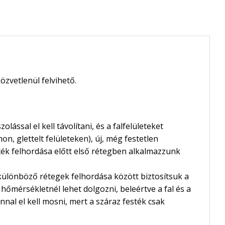
özvetlenül felvihető.
lással el kell távolítani, és a falfelületeket
non, glettelt felületeken), új, még festetlen
esték felhordása előtt első rétegben alkalmazzunk
A különböző rétegek felhordása között biztosítsuk a
 hőmérsékletnél lehet dolgozni, beleértve a fal és a
nal el kell mosni, mert a száraz festék csak