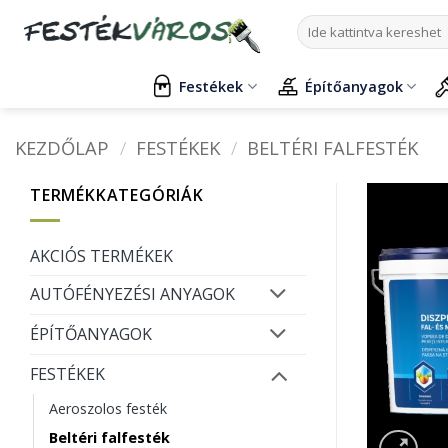
Skip
Keresés
to
a
content
következőre:
Festékek
Építőanyagok
KEZDŐLAP
/
FESTÉKEK
/
BELTÉRI FALFESTÉK
TERMÉKKATEGÓRIÁK
AKCIÓS TERMÉKEK
AUTÓFÉNYEZÉSI ANYAGOK
ÉPÍTŐANYAGOK
FESTÉKEK
Aeroszolos festék
Beltéri falfesték