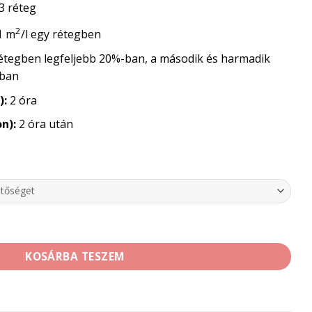
3 réteg
2
1 m
/l egy rétegben
 rétegben legfeljebb 20%-ban, a második és harmadik
-ban
):
2 óra
n):
2 óra után
RI DISZPERZIÓS FALFESTÉK mennyiség
KOSÁRBA TESZEM