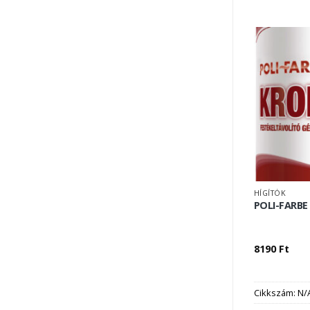
HÍGÍTÓK
POLI-FARB
8190
Ft
Cikkszám:
N/