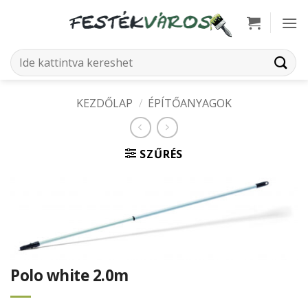
Skip
to
content
Keresés
a
következőre:
KEZDŐLAP
/
ÉPÍTŐANYAGOK
SZŰRÉS
Polo white 2.0m