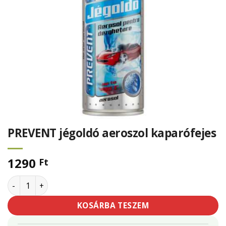
PREVENT jégoldó aeroszol kaparófejes
1290
Ft
PREVENT jégoldó aeroszol kaparófejes mennyiség
KOSÁRBA TESZEM