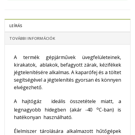
LEÍRÁS
TOVÁBBI INFORMÁCIÓK
A termék gépjárművek üvegfelületeinek,
kirakatok, ablakok, befagyott zárak, kézifékek
jégtelenítésére alkalmas. A kaparófej és a töltet
segítségével a jégtelenítés gyorsan és könnyen
elvégezhető.
A hajtógáz ideális összetétele miatt, a
o
legnagyobb hidegben (akár -40
C-ban) is
hatékonyan használható.
Élelmiszer tárolására alkalmazott hűtőgépek