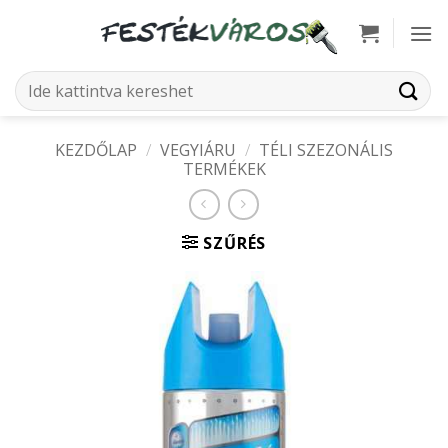
Skip
to
content
Keresés
a
következőre:
KEZDŐLAP
/
VEGYIÁRU
/
TÉLI SZEZONÁLIS
TERMÉKEK
SZŰRÉS