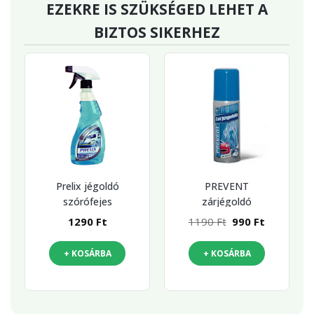
EZEKRE IS SZÜKSÉGED LEHET A
BIZTOS SIKERHEZ
Prelix jégoldó
PREVENT
szórófejes
zárjégoldó
Original
Current
1290
Ft
1190
Ft
990
Ft
price
price
was:
is:
+ KOSÁRBA
+ KOSÁRBA
1190 Ft.
990 Ft.