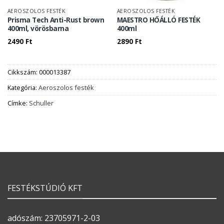
AEROSZOLOS FESTÉK
AEROSZOLOS FESTÉK
Prisma Tech Anti-Rust brown
MAESTRO HŐÁLLÓ FESTÉK
400ml, vörösbarna
400ml
2490
Ft
2890
Ft
Cikkszám:
000013387
Kategória:
Aeroszolos festék
Címke:
Schuller
FESTÉKSTÚDIÓ KFT
adószám: 23705971-2-03