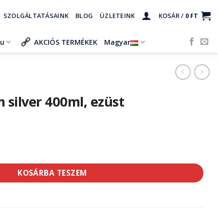
SZOLGÁLTATÁSAINK
BLOG
ÜZLETEINK
KOSÁR /
0
FT
ru
AKCIÓS TERMÉKEK
Magyar
 silver 400ml, ezüst
ml, ezüst mennyiség
KOSÁRBA TESZEM