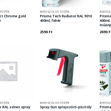
FESTÉK
AEROSZOLOS FESTÉK
AEROSZ
ect Chrome gold
Prisma Tech Radiator RAL 9010
Prisma
y
400ml, fehér
400ml,
műany
2590
Ft
2690
F
FESTÉK
AEROSZOLOS FESTÉK
AEROSZ
r RAL színes spray
Spray Gun sprayszóró-pisztoly
Prisma