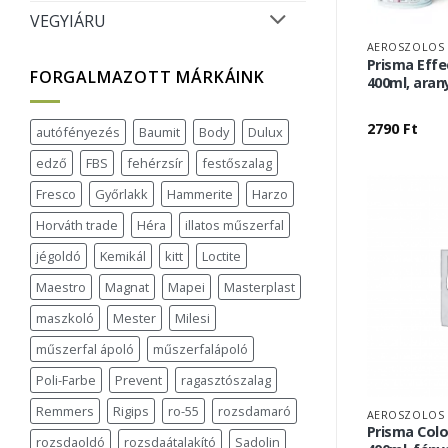
VEGYIÁRU
AEROSZOLOS 
Prisma Eff
FORGALMAZOTT MÁRKÁINK
400ml, aran
2790
Ft
autófényezés
Baumit
Body
Dulux
edző
FBS
fehérzsír
festőszalag
Fresco
Győrlakk
Hammerite
Harzo
Horváth trade
Héra
illatos műszerfal
jégoldó
Kemikál
kitt
Loctite
Maestro
Magnat
Mapei
Masterplast
maszkoló
Mester
Milesi
műszerfal ápoló
műszerfalápoló
Poli-Farbe
Prevent
ragasztószalag
Remmers
Rigips
ro-55
rozsdamaró
AEROSZOLOS 
Prisma Colo
rozsdaoldó
rozsdaátalakító
Sadolin