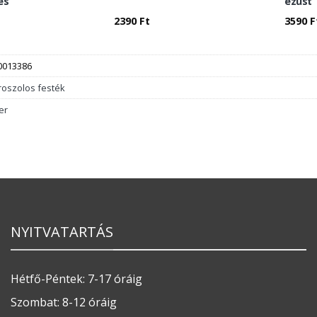
es
ezüst
2390
Ft
3590
F
0013386
roszolos festék
er
NYITVATARTÁS
Hétfő-Péntek: 7-17 óráig
Szombat: 8-12 óráig