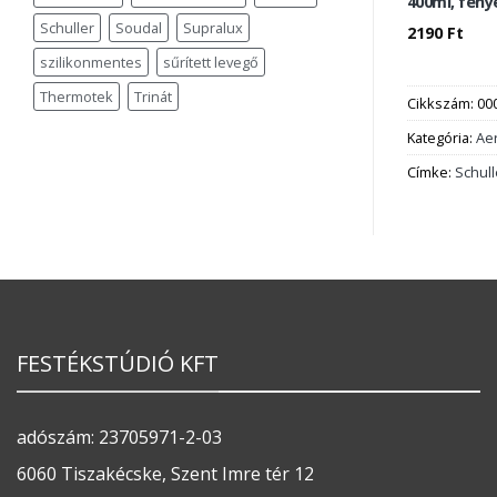
400ml, fény
Schuller
Soudal
Supralux
2190
Ft
szilikonmentes
sűrített levegő
Thermotek
Trinát
Cikkszám:
00
Kategória:
Ae
Címke:
Schull
FESTÉKSTÚDIÓ KFT
adószám: 23705971-2-03
6060 Tiszakécske, Szent Imre tér 12