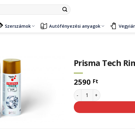
Szerszámok
Autófényezési anyagok
Vegyiá
Prisma Tech Rim
2590
Ft
Prisma Tech Rim silver 400