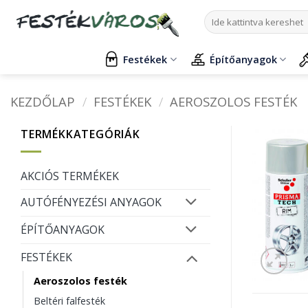
Skip
Keresés
to
a
content
következőre:
Festékek
Építőanyagok
KEZDŐLAP
/
FESTÉKEK
/
AEROSZOLOS FESTÉK
TERMÉKKATEGÓRIÁK
AKCIÓS TERMÉKEK
AUTÓFÉNYEZÉSI ANYAGOK
ÉPÍTŐANYAGOK
FESTÉKEK
Aeroszolos festék
Beltéri falfesték