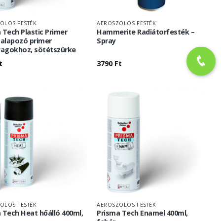
OLOS FESTÉK
AEROSZOLOS FESTÉK
 Tech Plastic Primer
Hammerite Radiátorfesték –
 alapozó primer
Spray
agokhoz, sötétszürke
t
3790
Ft
OLOS FESTÉK
AEROSZOLOS FESTÉK
 Tech Heat hőálló 400ml,
Prisma Tech Enamel 400ml,