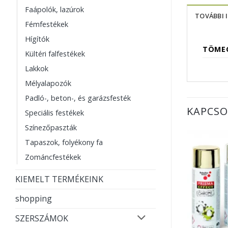
Faápolók, lazúrok
TOVÁBBI 
Fémfestékek
Hígítók
TÖME
Kültéri falfestékek
Lakkok
Mélyalapozók
Padló-, beton-, és garázsfesték
KAPCSO
Speciális festékek
Színezőpaszták
Tapaszok, folyékony fa
Zománcfestékek
KIEMELT TERMÉKEINK
shopping
SZERSZÁMOK