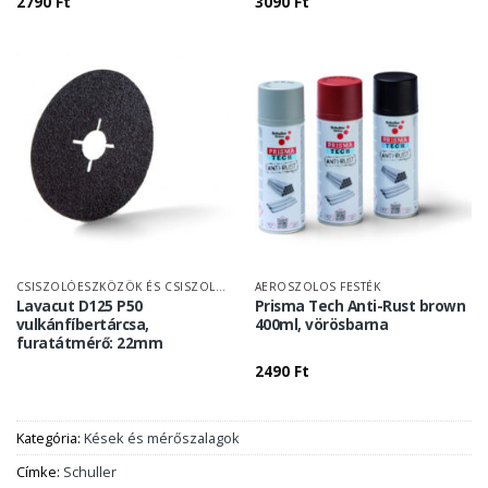
2790
Ft
3090
Ft
CSISZOLÓESZKÖZÖK ÉS CSISZOLÓPAPÍR
AEROSZOLOS FESTÉK
Lavacut D125 P50
Prisma Tech Anti-Rust brown
vulkánfíbertárcsa,
400ml, vörösbarna
furatátmérő: 22mm
2490
Ft
Kategória:
Kések és mérőszalagok
Címke:
Schuller