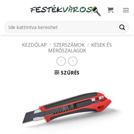
Skip
to
content
Keresés
a
következőre:
KEZDŐLAP
/
SZERSZÁMOK
/
KÉSEK ÉS
MÉRŐSZALAGOK
SZŰRÉS