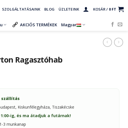
SZOLGÁLTATÁSAINK
BLOG
ÜZLETEINK
KOSÁR /
0
FT
ru
AKCIÓS TERMÉKEK
Magyar
rton Ragasztóhab
 szállítás
Budapest, Kiskunfélegyháza, Tiszakécske
:00-ig, és ma átadjuk a futárnak!
: 1-3 munkanap