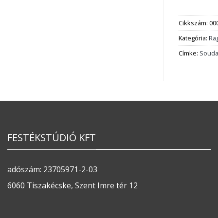
Cikkszám:
00
Kategória:
Ra
Címke:
Souda
FESTÉKSTÚDIÓ KFT
adószám: 23705971-2-03
6060 Tiszakécske, Szent Imre tér 12