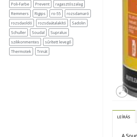
Poli-Farbe
Prevent
ragasztószalag
Remmers
Rigips
ro-55
rozsdamaró
rozsdaoldó
rozsdaátalakító
Sadolin
Schuller
Soudal
Supralux
szilikonmentes
sűrített levegő
Thermotek
Trinát
LEÍRÁS
A Soud