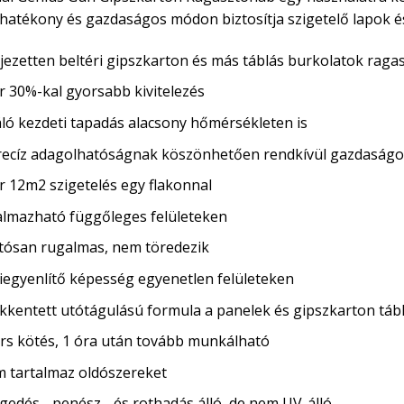
, hatékony és gazdaságos módon biztosítja szigetelő lapok é
ejezetten beltéri gipszkarton és más táblás burkolatok ragas
r 30%-kal gyorsabb kivitelezés
áló kezdeti tapadás alacsony hőmérsékleten is
recíz adagolhatóságnak köszönhetően rendkívül gazdaságo
r 12m2 szigetelés egy flakonnal
almazható függőleges felületeken
tósan rugalmas, nem töredezik
kiegyenlítő képesség egyenetlen felületeken
kkentett utótágulású formula a panelek és gipszkarton táblá
rs kötés, 1 óra után tovább munkálható
 tartalmaz oldószereket
gedés-, penész-, és rothadás álló, de nem UV-álló