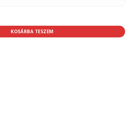
ztóhab mennyiség
KOSÁRBA TESZEM