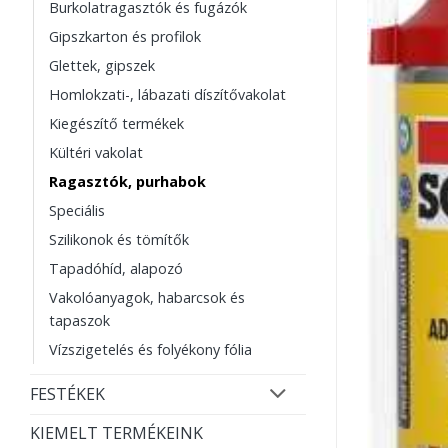
Burkolatragasztók és fugázók
Gipszkarton és profilok
Glettek, gipszek
Homlokzati-, lábazati díszítővakolat
Kiegészítő termékek
Kültéri vakolat
Ragasztók, purhabok
Speciális
Szilikonok és tömítők
Tapadóhíd, alapozó
Vakolóanyagok, habarcsok és
tapaszok
Vízszigetelés és folyékony fólia
FESTÉKEK
KIEMELT TERMÉKEINK