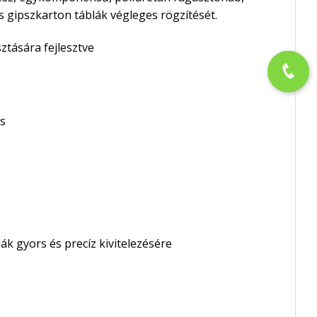
s gipszkarton táblák végleges rögzítését.
ztására fejlesztve
s
k gyors és precíz kivitelezésére