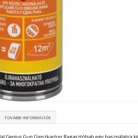
TOVÁBBI INFORMÁCIÓK
al Genius Gun Gipszkarton Ragasztóhab egy használatra k