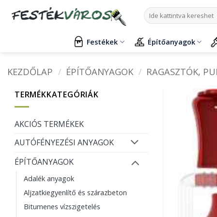
Skip
Keresés
to
a
content
következőre:
Festékek
Építőanyagok
KEZDŐLAP
/
ÉPÍTŐANYAGOK
/
RAGASZTÓK, P
TERMÉKKATEGÓRIÁK
AKCIÓS TERMÉKEK
AUTÓFÉNYEZÉSI ANYAGOK
ÉPÍTŐANYAGOK
Adalék anyagok
Aljzatkiegyenlítő és szárazbeton
Bitumenes vízszigetelés