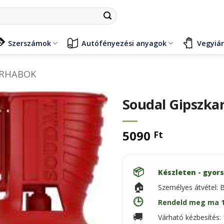
Szerszámok
Autófényezési anyagok
Vegyiá
URHABOK
Soudal Gipszka
5090
Ft
📦
Készleten - gyors
🏠
Személyes átvétel: 
🕒
Rendeld meg ma 11
🚚
Várható kézbesítés