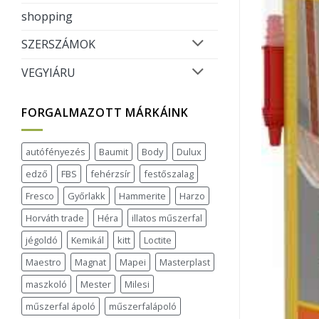
shopping
SZERSZÁMOK
VEGYIÁRU
FORGALMAZOTT MÁRKÁINK
autófényezés
Baumit
Body
Dulux
edző
FBS
fehérzsír
festőszalag
Fresco
Győrlakk
Hammerite
Harzo
Horváth trade
Héra
illatos műszerfal
jégoldó
Kemikál
kitt
Loctite
Maestro
Magnat
Mapei
Masterplast
maszkoló
Mester
Milesi
műszerfal ápoló
műszerfalápoló