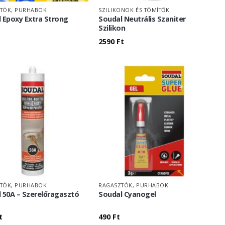
TÓK, PURHABOK
SZILIKONOK ÉS TÖMÍTŐK
 Epoxy Extra Strong
Soudal Neutrális Szaniter
Szilikon
2590
Ft
TÓK, PURHABOK
RAGASZTÓK, PURHABOK
 50A – Szerelőragasztó
Soudal Cyanogel
t
490
Ft