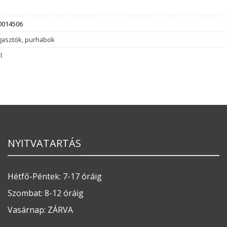
0014506
gasztók, purhabok
l
NYITVATARTÁS
Hétfő-Péntek: 7-17 óráig
Szombat: 8-12 óráig
Vasárnap: ZÁRVA