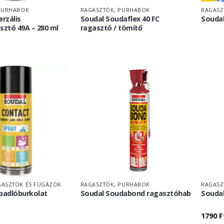
PURHABOK
RAGASZTÓK, PURHABOK
RAGASZ
erzális
Soudal Soudaflex 40 FC
Soudal
sztó 49A – 280 ml
ragasztó / tömítő
ASZTÓK ÉS FUGÁZÓK
RAGASZTÓK, PURHABOK
RAGASZ
padlóburkolat
Soudal Soudabond ragasztóhab
Soudal
1790
F