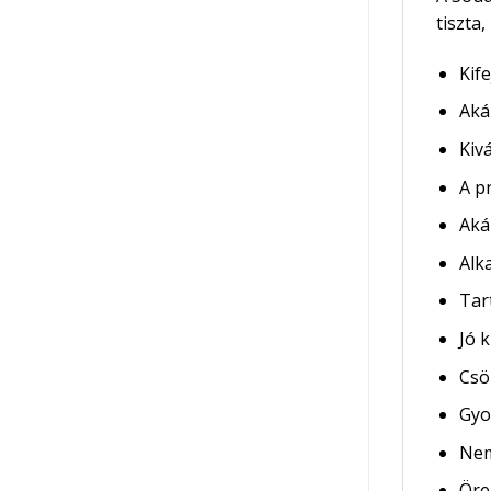
tiszta
Kif
Aká
Kiv
A p
Aká
Alk
Tar
Jó 
Csö
Gyo
Nem
Öre