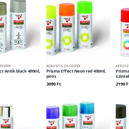
FESTÉK
AEROSZOLOS FESTÉK
AEROSZ
ct Antik black 400ml,
Prisma Effect Neon red 400ml,
Prisma
piros
színte
3090
Ft
2190
F