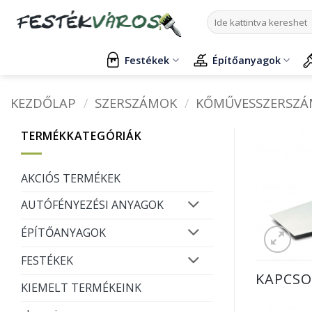
Skip
Keresés
to
a
content
következőre:
Festékek
Építőanyagok
KEZDŐLAP
/
SZERSZÁMOK
/
KŐMŰVESSZERSZ
TERMÉKKATEGÓRIÁK
AKCIÓS TERMÉKEK
AUTÓFÉNYEZÉSI ANYAGOK
ÉPÍTŐANYAGOK
FESTÉKEK
KAPCSO
KIEMELT TERMÉKEINK