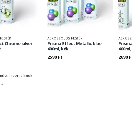
FESTÉK
AEROSZOLOS FESTÉK
AEROSZ
ct Chrome silver
Prisma Effect Metallic blue
Prisma
t
400ml, kék
400ml,
2590
Ft
2690
F
művesszerszámok
er