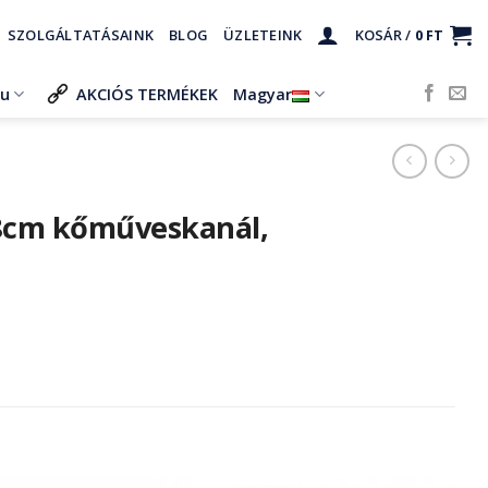
SZOLGÁLTATÁSAINK
BLOG
ÜZLETEINK
KOSÁR /
0
FT
ru
AKCIÓS TERMÉKEK
Magyar
8cm kőműveskanál,