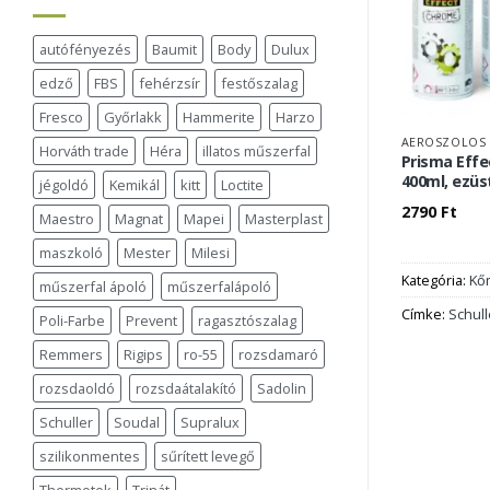
autófényezés
Baumit
Body
Dulux
edző
FBS
fehérzsír
festőszalag
Fresco
Győrlakk
Hammerite
Harzo
AEROSZOLOS 
Horváth trade
Héra
illatos műszerfal
Prisma Effe
400ml, ezüs
jégoldó
Kemikál
kitt
Loctite
2790
Ft
Maestro
Magnat
Mapei
Masterplast
maszkoló
Mester
Milesi
Kategória:
Kő
műszerfal ápoló
műszerfalápoló
Címke:
Schull
Poli-Farbe
Prevent
ragasztószalag
Remmers
Rigips
ro-55
rozsdamaró
rozsdaoldó
rozsdaátalakító
Sadolin
Schuller
Soudal
Supralux
szilikonmentes
sűrített levegő