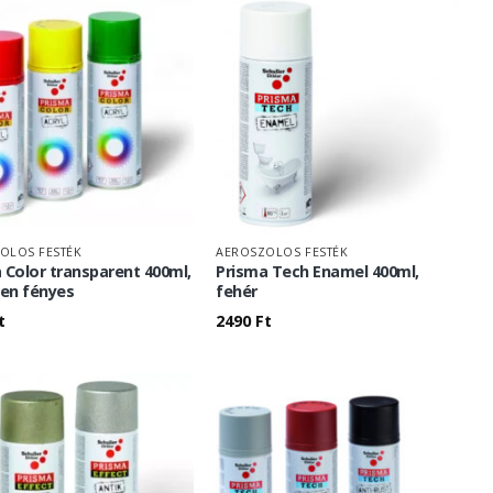
OLOS FESTÉK
AEROSZOLOS FESTÉK
 Color transparent 400ml,
Prisma Tech Enamel 400ml,
len fényes
fehér
t
2490
Ft