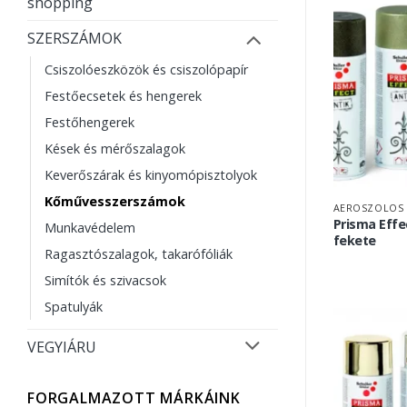
shopping
SZERSZÁMOK
Csiszolóeszközök és csiszolópapír
Festőecsetek és hengerek
Festőhengerek
Kések és mérőszalagok
Keverőszárak és kinyomópisztolyok
Kőművesszerszámok
AEROSZOLOS 
Prisma Effe
Munkavédelem
fekete
Ragasztószalagok, takarófóliák
Simítók és szivacsok
Spatulyák
VEGYIÁRU
FORGALMAZOTT MÁRKÁINK