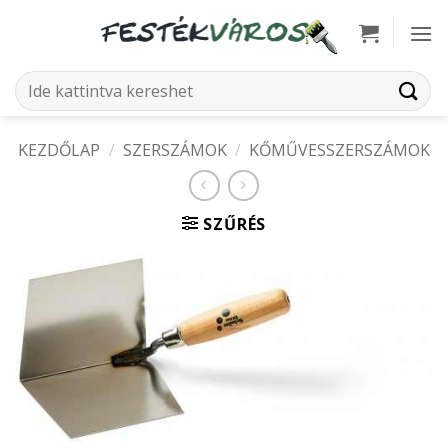
Skip
to
content
Keresés
a
következőre:
KEZDŐLAP
/
SZERSZÁMOK
/
KŐMŰVESSZERSZÁMOK
SZŰRÉS