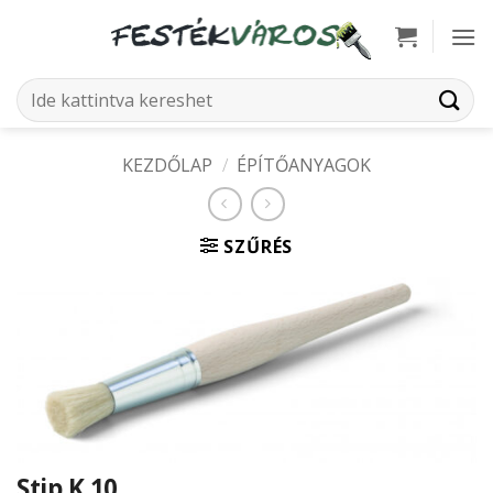
Skip
to
content
Keresés
a
következőre:
KEZDŐLAP
/
ÉPÍTŐANYAGOK
SZŰRÉS
Stip K 10