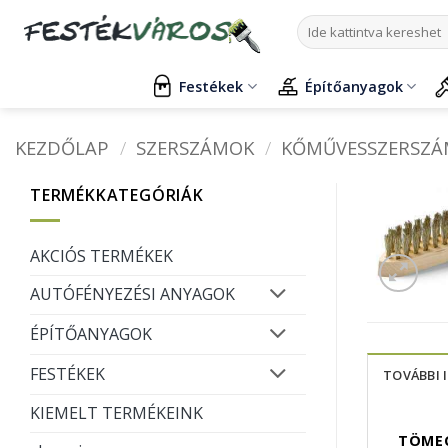
Skip
Keresés
to
a
content
következőre:
Festékek
Építőanyagok
KEZDŐLAP
/
SZERSZÁMOK
/
KŐMŰVESSZERSZ
TERMÉKKATEGÓRIÁK
AKCIÓS TERMÉKEK
AUTÓFÉNYEZÉSI ANYAGOK
ÉPÍTŐANYAGOK
FESTÉKEK
TOVÁBBI 
KIEMELT TERMÉKEINK
TÖME