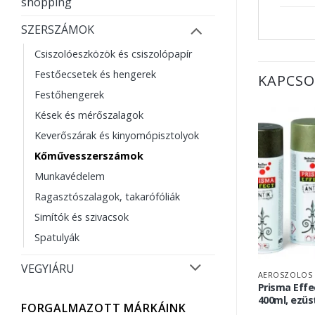
shopping
SZERSZÁMOK
Csiszolóeszközök és csiszolópapír
Festőecsetek és hengerek
KAPCSO
Festőhengerek
Kések és mérőszalagok
Keverőszárak és kinyomópisztolyok
Kőművesszerszámok
Munkavédelem
Ragasztószalagok, takarófóliák
Simítók és szivacsok
Spatulyák
VEGYIÁRU
AEROSZOLOS 
Prisma Effec
400ml, ezüs
FORGALMAZOTT MÁRKÁINK