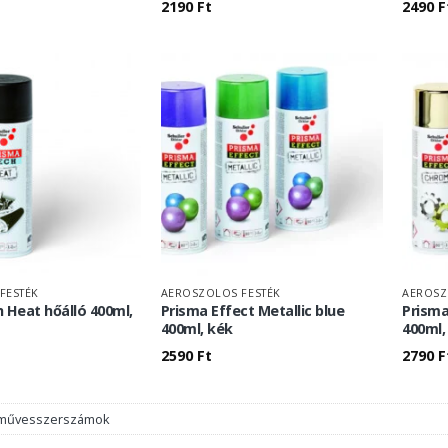
2190
Ft
2490
F
FESTÉK
AEROSZOLOS FESTÉK
AEROSZ
 Heat hőálló 400ml,
Prisma Effect Metallic blue
Prisma
400ml, kék
400ml,
2590
Ft
2790
F
művesszerszámok