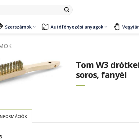
Szerszámok
Autófényezési anyagok
Vegyiá
ÁMOK
Tom W3 drótkefe
soros, fanyél
INFORMÁCIÓK
G