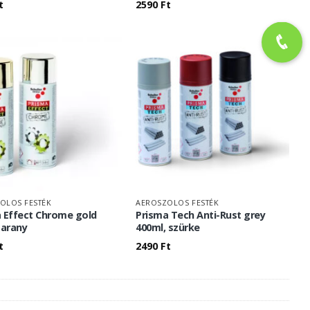
t
2590
Ft
OLOS FESTÉK
AEROSZOLOS FESTÉK
 Effect Chrome gold
Prisma Tech Anti-Rust grey
 arany
400ml, szürke
t
2490
Ft