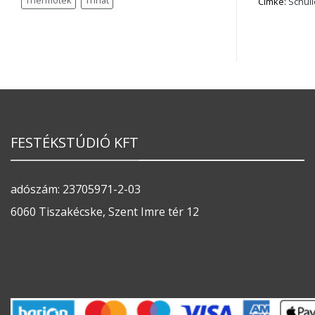
Thermotek
Trinát
Címke:
Schull
FESTÉKSTÚDIÓ KFT
adószám: 23705971-2-03
6060 Tiszakécske, Szent Imre tér 12