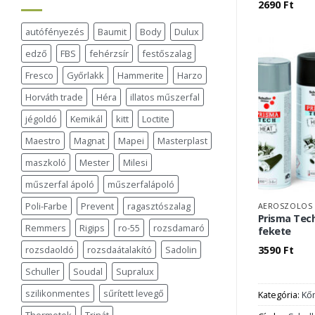
2690
Ft
autófényezés
Baumit
Body
Dulux
edző
FBS
fehérzsír
festőszalag
Fresco
Győrlakk
Hammerite
Harzo
Horváth trade
Héra
illatos műszerfal
jégoldó
Kemikál
kitt
Loctite
Maestro
Magnat
Mapei
Masterplast
maszkoló
Mester
Milesi
műszerfal ápoló
műszerfalápoló
Poli-Farbe
Prevent
ragasztószalag
AEROSZOLOS 
Prisma Tech
Remmers
Rigips
ro-55
rozsdamaró
fekete
3590
Ft
rozsdaoldó
rozsdaátalakító
Sadolin
Schuller
Soudal
Supralux
szilikonmentes
sűrített levegő
Kategória:
Kő