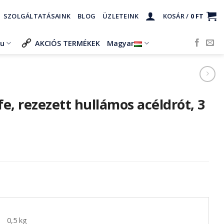
SZOLGÁLTATÁSAINK
BLOG
ÜZLETEINK
KOSÁR /
0
FT
ru
AKCIÓS TERMÉKEK
Magyar
, rezezett hullámos acéldrót, 3
0,5 kg