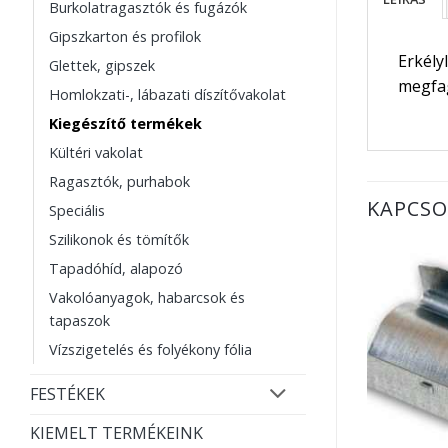
Burkolatragasztók és fugázók
Gipszkarton és profilok
Erkély
Glettek, gipszek
megfag
Homlokzati-, lábazati díszítővakolat
Kiegészítő termékek
Kültéri vakolat
Ragasztók, purhabok
KAPCSO
Speciális
Szilikonok és tömítők
Tapadóhíd, alapozó
Vakolóanyagok, habarcsok és
tapaszok
Vízszigetelés és folyékony fólia
FESTÉKEK
KIEMELT TERMÉKEINK