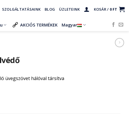
SZOLGÁLTATÁSAINK
BLOG
ÜZLETEINK
KOSÁR /
0
FT
ru
AKCIÓS TERMÉKEK
Magyar
élvédő
lló üvegszövet hálóval társítva