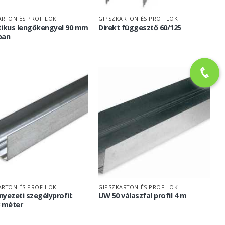
ARTON ÉS PROFILOK
GIPSZKARTON ÉS PROFILOK
tikus lengőkengyel 90 mm
Direkt függesztő 60/125
ban
ARTON ÉS PROFILOK
GIPSZKARTON ÉS PROFILOK
yezeti szegélyprofil:
UW 50 válaszfal profil 4 m
 méter