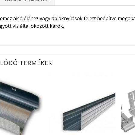
lemez alsó éléhez vagy ablaknyílások felett beépítve megakad
yott víz által okozott károk.
LÓDÓ TERMÉKEK