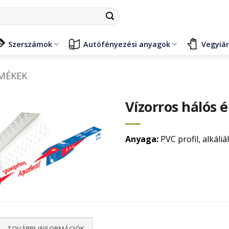
Szerszámok
Autófényezési anyagok
Vegyiá
RMÉKEK
Vízorros hálós 
Anyaga:
PVC profil, alkáliá
TOVÁBBI INFORMÁCIÓK