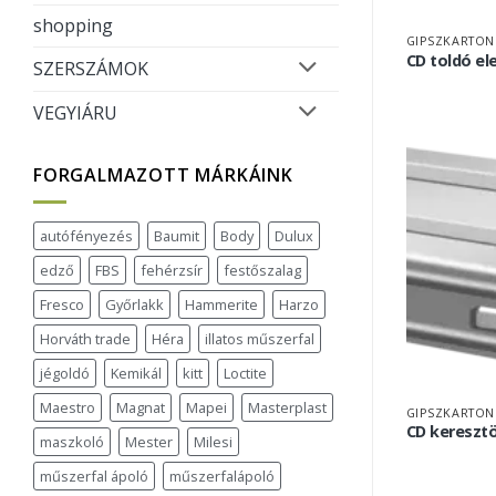
shopping
GIPSZKARTON
CD toldó e
SZERSZÁMOK
VEGYIÁRU
FORGALMAZOTT MÁRKÁINK
autófényezés
Baumit
Body
Dulux
edző
FBS
fehérzsír
festőszalag
Fresco
Győrlakk
Hammerite
Harzo
Horváth trade
Héra
illatos műszerfal
jégoldó
Kemikál
kitt
Loctite
Maestro
Magnat
Mapei
Masterplast
GIPSZKARTON
CD kereszt
maszkoló
Mester
Milesi
műszerfal ápoló
műszerfalápoló