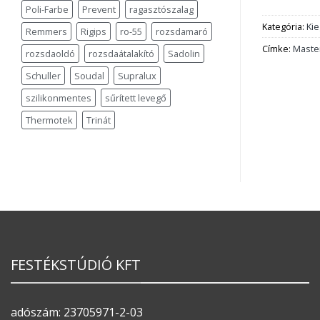
Poli-Farbe
Prevent
ragasztószalag
Kategória:
Ki
Remmers
Rigips
ro-55
rozsdamaró
Címke:
Maste
rozsdaoldó
rozsdaátalakító
Sadolin
Schuller
Soudal
Supralux
szilikonmentes
sűrített levegő
Thermotek
Trinát
FESTÉKSTÚDIÓ KFT
adószám: 23705971-2-03