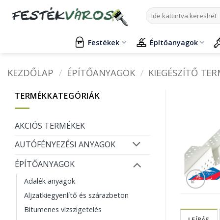
Skip
Keresés
to
a
content
következőre:
Festékek
Építőanyagok
KEZDŐLAP
/
ÉPÍTŐANYAGOK
/
KIEGÉSZÍTŐ TE
TERMÉKKATEGÓRIÁK
AKCIÓS TERMÉKEK
AUTÓFÉNYEZÉSI ANYAGOK
ÉPÍTŐANYAGOK
Adalék anyagok
Aljzatkiegyenlítő és szárazbeton
Bitumenes vízszigetelés
LEÍRÁS