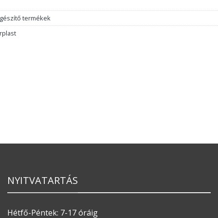
egészítő termékek
rplast
NYITVATARTÁS
Hétfő-Péntek: 7-17 óráig