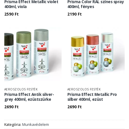
Prisma Effect Metallic violet
Prisma Color RAL színes spray
400ml, viola
400ml, fényes
2590
Ft
2190
Ft
AEROSZOLOS FESTÉK
AEROSZOLOS FESTÉK
Prisma Effect Antik silver-
Prisma Effect Metallic Pro
grey 400ml, ezüstszürke
silber 400ml, ezüst
2690
Ft
2690
Ft
Kategória:
Munkavédelem