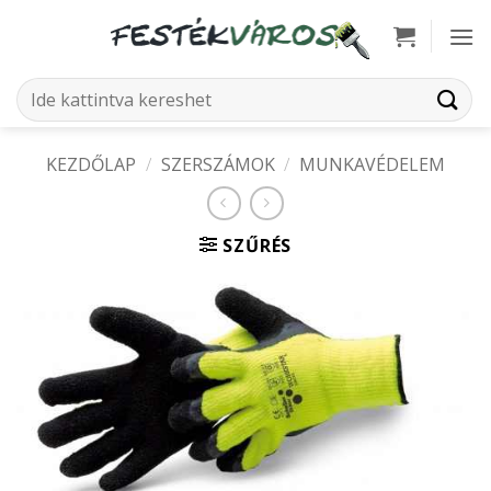
Skip
to
content
Keresés
a
következőre:
KEZDŐLAP
/
SZERSZÁMOK
/
MUNKAVÉDELEM
SZŰRÉS