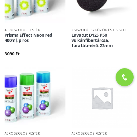
AEROSZOLOS FESTÉK
CSISZOLÓESZKÖZÖK ÉS CSISZOLÓPAPÍR
Prisma Effect Neon red
Lavacut D125 P50
400ml, piros
vulkánfíbertárcsa,
furatátmérő: 22mm
3090
Ft
AEROSZOLOS FESTÉK
AEROSZOLOS FESTÉK