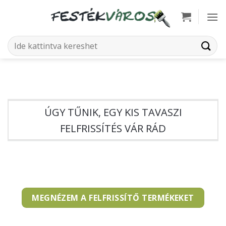
Skip
to
content
Keresés
a
következőre:
ÚGY TŰNIK, EGY KIS TAVASZI
FELFRISSÍTÉS VÁR RÁD
MEGNÉZEM A FELFRISSÍTŐ TERMÉKEKET