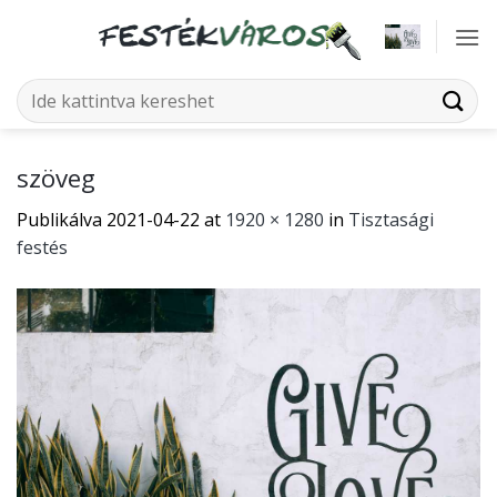
Skip
to
content
Keresés
a
következőre:
szöveg
Publikálva
2021-04-22
at
1920 × 1280
in
Tisztasági
festés