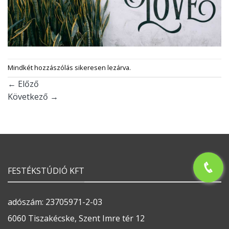
Mindkét hozzászólás sikeresen lezárva.
←
Előző
Következő
→
FESTÉKSTÚDIÓ KFT
adószám: 23705971-2-03
6060 Tiszakécske, Szent Imre tér 12