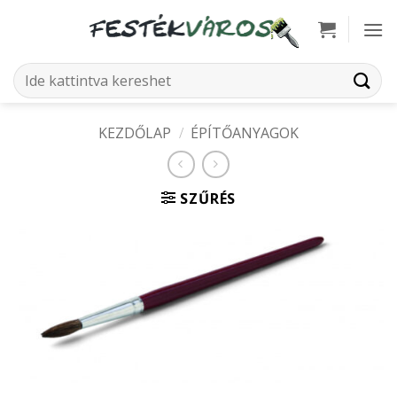
Skip
to
content
Keresés
a
következőre:
KEZDŐLAP
/
ÉPÍTŐANYAGOK
SZŰRÉS