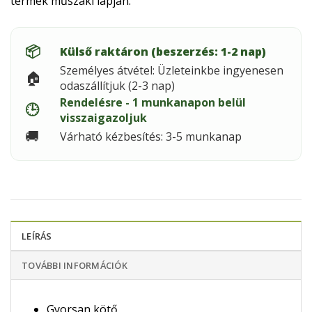
termék műszaki lapján.
📦
Külső raktáron (beszerzés: 1-2 nap)
Személyes átvétel: Üzleteinkbe ingyenesen
🏠
odaszállítjuk (2-3 nap)
Rendelésre - 1 munkanapon belül
🕒
visszaigazoljuk
🚚
Várható kézbesítés: 3-5 munkanap
LEÍRÁS
TOVÁBBI INFORMÁCIÓK
Gyorsan kötő