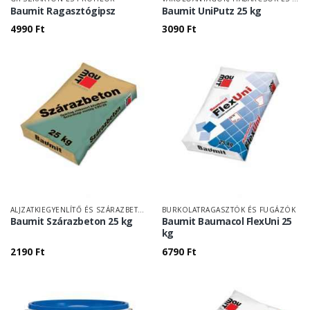
Baumit Ragasztógipsz
Baumit UniPutz 25 kg
4990
Ft
3090
Ft
ALJZATKIEGYENLÍTŐ ÉS SZÁRAZBETON
BURKOLATRAGASZTÓK ÉS FUGÁZÓK
Baumit Szárazbeton 25 kg
Baumit Baumacol FlexUni 25
kg
2190
Ft
6790
Ft