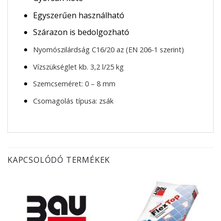
Egyszerűen használható
Szárazon is bedolgozható
Nyomószilárdság C16/20 az (EN 206-1 szerint)
Vízszükséglet
kb. 3,2 l/25 kg
Szemcseméret:
0 – 8 mm
Csomagolás típusa:
zsák
KAPCSOLÓDÓ TERMÉKEK