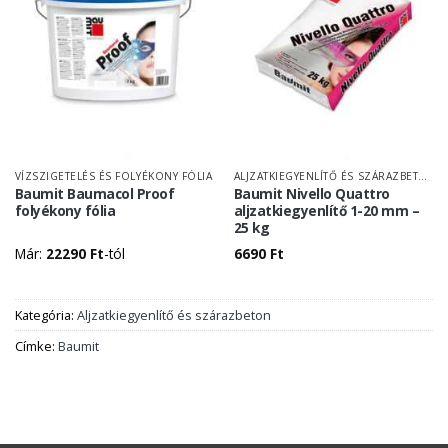
VÍZSZIGETELÉS ÉS FOLYÉKONY FÓLIA
ALJZATKIEGYENLÍTŐ ÉS SZÁRAZBETON
Baumit Baumacol Proof
Baumit Nivello Quattro
folyékony fólia
aljzatkiegyenlítő 1-20 mm –
25 kg
Már:
22290
Ft
-tól
6690
Ft
Kategória:
Aljzatkiegyenlítő és szárazbeton
Címke:
Baumit