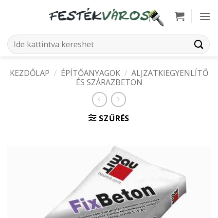
Skip
to
content
Keresés
a
következőre:
KEZDŐLAP
/
ÉPÍTŐANYAGOK
/
ALJZATKIEGYENLÍTŐ
ÉS SZÁRAZBETON
SZŰRÉS