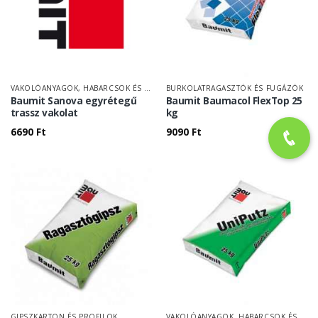
VAKOLÓANYAGOK, HABARCSOK ÉS TAPASZOK
BURKOLATRAGASZTÓK ÉS FUGÁZÓK
Baumit Sanova egyrétegű
Baumit Baumacol FlexTop 25
trassz vakolat
kg
6690
Ft
9090
Ft
GIPSZKARTON ÉS PROFILOK
VAKOLÓANYAGOK, HABARCSOK ÉS TAPASZOK