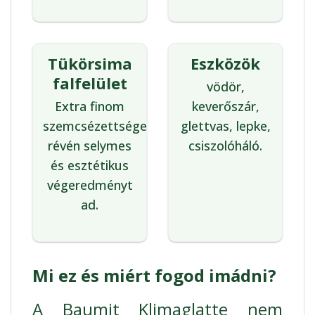
Tükörsima
Eszközök
falfelület
vödör,
Extra finom
keverőszár,
szemcsézettsége
glettvas, lepke,
révén selymes
csiszolóháló.
és esztétikus
végeredményt
ad.
Mi ez és miért fogod imádni?
A Baumit Klimaglatte nem