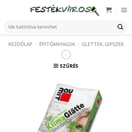
Skip
to
content
Keresés
a
következőre:
KEZDŐLAP
/
ÉPÍTŐANYAGOK
/
GLETTEK, GIPSZEK
SZŰRÉS