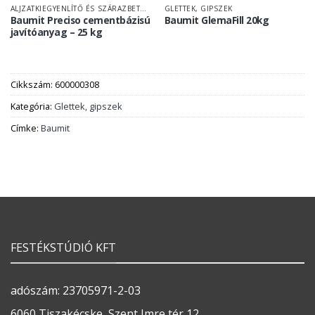
ALJZATKIEGYENLÍTŐ ÉS SZÁRAZBETON
GLETTEK, GIPSZEK
Baumit Preciso cementbázisú
Baumit GlemaFill 20kg
javítóanyag – 25 kg
Cikkszám:
600000308
Kategória:
Glettek, gipszek
Címke:
Baumit
FESTÉKSTÚDIÓ KFT
adószám: 23705971-2-03
6060 Tiszakécske, Szent Imre tér 12