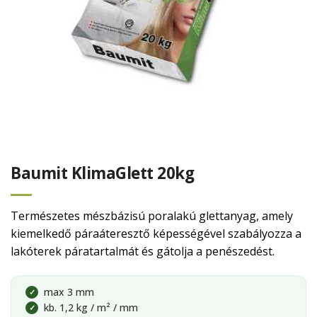
Baumit KlimaGlett 20kg
Természetes mészbázisú poralakú glettanyag, amely
kiemelkedő páraáteresztő képességével szabályozza a
lakóterek páratartalmát és gátolja a penészedést.
max 3 mm
✓
kb. 1,2 kg / m² / mm
✓