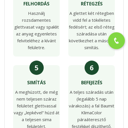
FELHORDÁS
RÉTEGZÉS
Használj
A glettet két rétegben
rozsdamentes
vidd fel a tökéletes
glettvasat vagy spaklit
fedésért; az első réteg
az anyag egyenletes
száradása után
felviteléhez a kívánt
következhet a második
felületre.
simítás.
5
6
SIMÍTÁS
BEFEJEZÉS
A meghúzott, de még
A teljes száradás után
nem teljesen száraz
(legalább 5 nap
felületet glettvassal
várakozás) a fal Baumit
vagy „lepkével” húzd át
KlimaColor
a teljesen sima
páraáteresztő
felületért.
festékkel díszíthető.