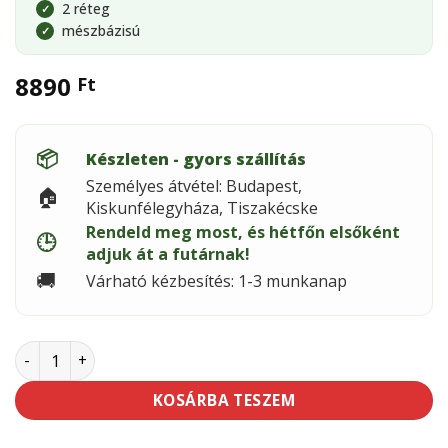
2 réteg
✓
mészbázisú
✓
8890
Ft
📦
Készleten - gyors szállítás
Személyes átvétel: Budapest,
🏠
Kiskunfélegyháza, Tiszakécske
Rendeld meg most, és hétfőn elsőként
🕒
adjuk át a futárnak!
🚚
Várható kézbesítés: 1-3 munkanap
Baumit KlimaGlett 20kg mennyiség
KOSÁRBA TESZEM