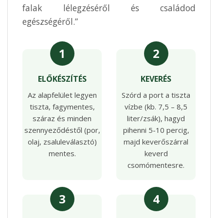
falak lélegzéséről és családod
egészségéről.”
1
2
ELŐKÉSZÍTÉS
KEVERÉS
Az alapfelület legyen
Szórd a port a tiszta
tiszta, fagymentes,
vízbe (kb. 7,5 – 8,5
száraz és minden
liter/zsák), hagyd
szennyeződéstől (por,
pihenni 5-10 percig,
olaj, zsaluleválasztó)
majd keverőszárral
mentes.
keverd
csomómentesre.
3
4