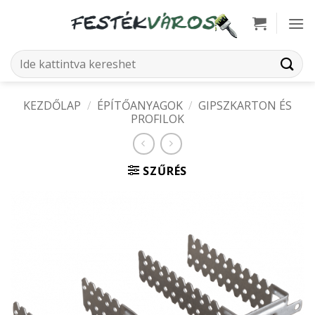
Skip
to
content
Keresés
a
következőre:
KEZDŐLAP
/
ÉPÍTŐANYAGOK
/
GIPSZKARTON ÉS
PROFILOK
SZŰRÉS