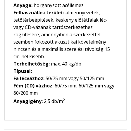
Anyaga:
horganyzott acéllemez
Felhasználási terület:
álmennyezetek,
tetőtérbeépítések, keskeny előtétfalak léc-
vagy CD-vázának tartószerkezethez
rögzítésére, amennyiben a szerkezettel
szemben fokozott akusztikai követelmény
nincsen és a maximális szerelési távolság 15
cm-nél kisebb.
Terhelhetőség:
max. 40 kg/db
Típusai:
Fa lécvázhoz:
50/75 mm vagy 50/125 mm
Fém (CD) vázhoz:
60/75 mm, 60/125 mm vagy
60/200 mm
2
Anyagigény:
2,5 db/m