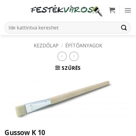
Skip
to
content
Keresés
a
következőre:
KEZDŐLAP
/
ÉPÍTŐANYAGOK
SZŰRÉS
Gussow K 10