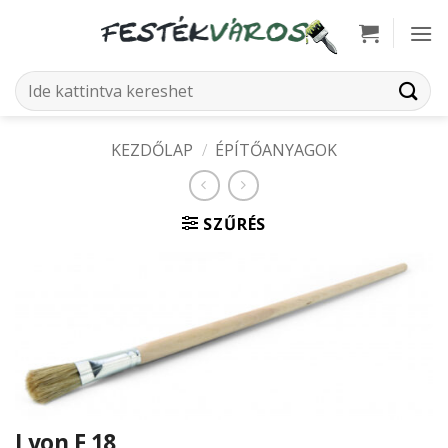
Skip
to
content
Keresés
a
következőre:
KEZDŐLAP
/
ÉPÍTŐANYAGOK
SZŰRÉS
Lyon F 18