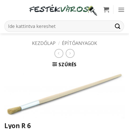
Skip
to
content
Keresés
a
következőre:
KEZDŐLAP
/
ÉPÍTŐANYAGOK
SZŰRÉS
Lyon R 6