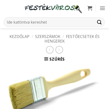
Skip
to
content
Keresés
a
következőre:
KEZDŐLAP
/
SZERSZÁMOK
/
FESTŐECSETEK ÉS
HENGEREK
SZŰRÉS