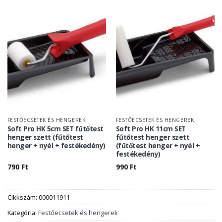
FESTŐECSETEK ÉS HENGEREK
FESTŐECSETEK ÉS HENGEREK
Soft Pro HK 5cm SET fűtőtest
Soft Pro HK 11cm SET
henger szett (fűtőtest
fűtőtest henger szett
henger + nyél + festékedény)
(fűtőtest henger + nyél +
festékedény)
790
Ft
990
Ft
Cikkszám:
000011911
Kategória:
Festőecsetek és hengerek