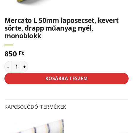
Mercato L 50mm laposecset, kevert
sörte, drapp műanyag nyél,
monoblokk
850
Ft
Mercato L 50mm laposecset, kevert sörte, drapp műanyag
KOSÁRBA TESZEM
KAPCSOLÓDÓ TERMÉKEK