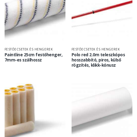
FESTŐECSETEK ÉS HENGEREK
FESTŐECSETEK ÉS HENGEREK
Paintline 25cm festőhenger,
Polo red 2.0m teleszkópos
7mm-es szálhossz
hosszabbító, piros, külső
rögzítés, klikk-kónusz