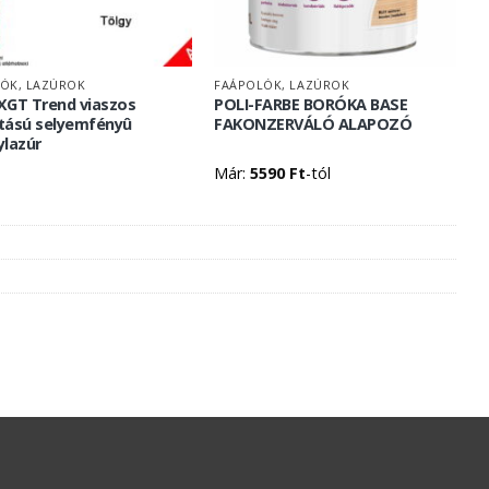
ÓK, LAZÚROK
FAÁPOLÓK, LAZÚROK
 XGT Trend viaszos
POLI-FARBE BORÓKA BASE
ítású selyemfényû
FAKONZERVÁLÓ ALAPOZÓ
lazúr
Már:
5590
Ft
-tól