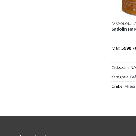
FAÁPOLÓK, L
Sadolin Ha
Már:
5990
F
Cikkszám:
N/
Kategória:
Faá
Címke:
Milesi