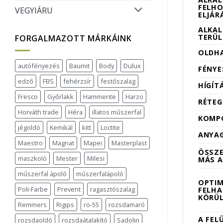
FELH
VEGYIÁRU
ELJÁR
ALKAL
TERÜL
FORGALMAZOTT MÁRKÁINK
OLDH
autófényezés
Baumit
Body
Dulux
FÉNYE
edző
FBS
fehérzsír
festőszalag
HÍGÍT
Fresco
Győrlakk
Hammerite
Harzo
RÉTE
Horváth trade
Héra
illatos műszerfal
KOMP
jégoldó
Kemikál
kitt
Loctite
ANYA
Maestro
Magnat
Mapei
Masterplast
ÖSSZ
maszkoló
Mester
Milesi
MÁS 
műszerfal ápoló
műszerfalápoló
OPTIM
Poli-Farbe
Prevent
ragasztószalag
FELHA
KÖRÜ
Remmers
Rigips
ro-55
rozsdamaró
A FEL
rozsdaoldó
rozsdaátalakító
Sadolin