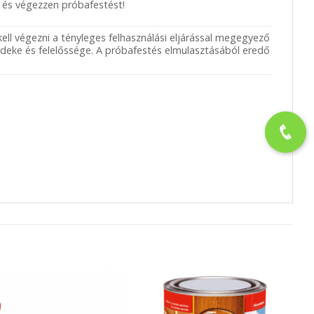
l és végezzen próbafestést!
ell végezni a tényleges felhasználási eljárással megegyező
rdeke és felelőssége. A próbafestés elmulasztásából eredő