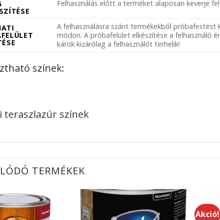
Felhasználás előtt a terméket alaposan keverje fe
G
SZÍTÉSE
A felhasználásra szánt termékekből próbafestést k
ATI
FELÜLET
módon. A próbafelület elkészítése a felhasználó é
TÉSE
károk kizárólag a felhasználót terhelik!
ztható színek:
i teraszlazúr színek
LÓDÓ TERMÉKEK
Akció!