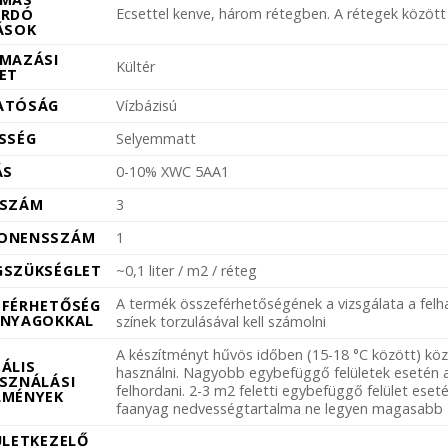
Ecsettel kenve, három rétegben. A rétegek között
ORDÓ
ÁSOK
MAZÁSI
Kültér
ET
ATÓSÁG
Vízbázisú
SSÉG
Selyemmatt
ÁS
0-10% XWC 5AA1
GSZÁM
3
ONENSSZÁM
1
GSZÜKSÉGLET
~0,1 liter / m2 / réteg
A termék összeférhetőségének a vizsgálata a felh
EFÉRHETŐSÉG
ANYAGOKKAL
színek torzulásával kell számolni
A készítményt hűvös időben (15-18 °C között) köz
ÁLIS
használni. Nagyobb egybefüggő felületek esetén 
SZNÁLÁSI
felhordani. 2-3 m2 feletti egybefüggő felület es
LMÉNYEK
faanyag nedvességtartalma ne legyen magasabb 
ÜLETKEZELŐ