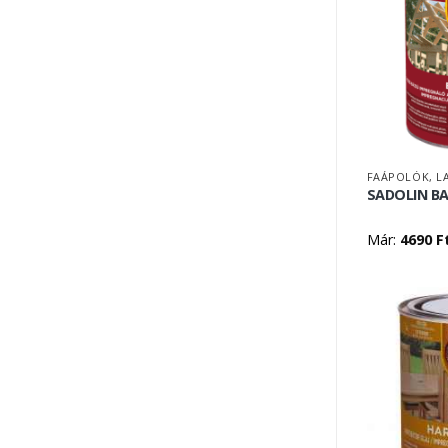
FAÁPOLÓK, L
SADOLIN BA
Már:
4690
F