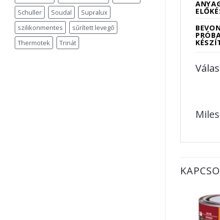
ANYA
ELŐKÉ
Schuller
Soudal
Supralux
BEVON
szilikonmentes
sűrített levegő
PRÓBA
KÉSZÍ
Thermotek
Trinát
Válas
Miles
KAPCSO