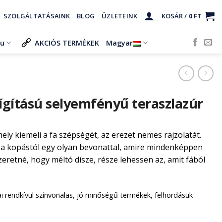
SZOLGÁLTATÁSAINK
BLOG
ÜZLETEINK
KOSÁR /
0
FT
ru
AKCIÓS TERMÉKEK
Magyar
ígítású selyemfényű teraszlazúr
mely kiemeli a fa szépségét, az erezet nemes rajzolatát.
 és a kopástól egy olyan bevonattal, amire mindenképpen
eretné, hogy méltó dísze, része lehessen az, amit fából
gai rendkívül színvonalas, jó minőségű termékek, felhordásuk