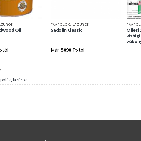
AZÚROK
FAÁPOLÓK, LAZÚROK
FAÁPOL
rdwood Oil
Sadolin Classic
Milesi
vízhíg
vékony
t
-tól
Már:
5090
Ft
-tól
A
polók, lazúrok