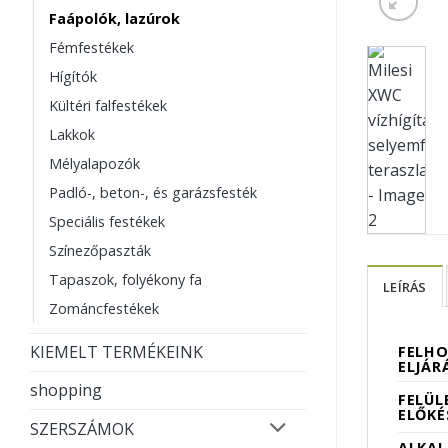
Faápolók, lazúrok
Fémfestékek
Hígítók
Kültéri falfestékek
Lakkok
Mélyalapozók
Padló-, beton-, és garázsfesték
Speciális festékek
Színezőpaszták
Tapaszok, folyékony fa
LEÍRÁS
Zománcfestékek
KIEMELT TERMÉKEINK
FELH
ELJÁR
shopping
FELÜL
ELŐKÉ
SZERSZÁMOK
ALKA