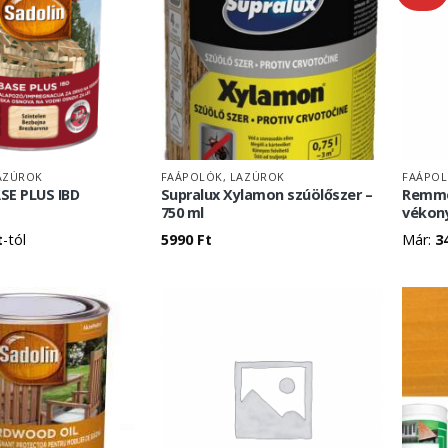
AZÚROK
FAÁPOLÓK, LAZÚROK
FAÁPOL
SE PLUS IBD
Supralux Xylamon szúölőszer –
Remmer
750 ml
vékony
t
-tól
5990
Ft
Már:
3