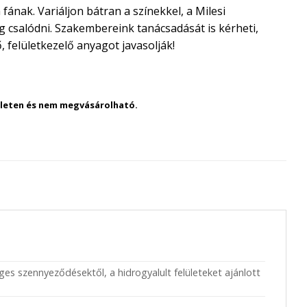
 fának. Variáljon bátran a színekkel, a Milesi
csalódni. Szakembereink tanácsadását is kérheti,
, felületkezelő anyagot javasolják!
szleten és nem megvásárolható.
eges szennyeződésektől, a hidrogyalult felületeket ajánlott