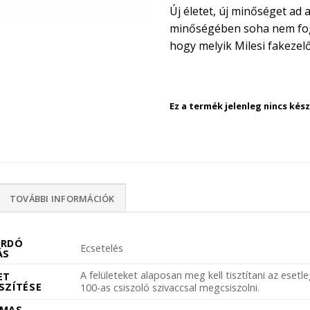
Új életet, új minőséget ad a
minőségében soha nem fog 
hogy melyik Milesi fakezelő
Ez a termék jelenleg nincs ké
TOVÁBBI INFORMÁCIÓK
ORDÓ
Ecsetelés
ÁS
A felületeket alaposan meg kell tisztítani az esetl
ET
SZÍTÉSE
100-as csiszoló szivaccsal megcsiszolni.
LMAS