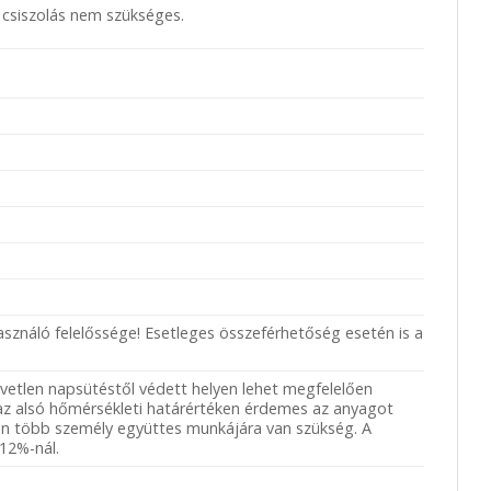
 csiszolás nem szükséges.
asználó felelőssége! Esetleges összeférhetőség esetén is a
vetlen napsütéstől védett helyen lehet megfelelően
az alsó hőmérsékleti határértéken érdemes az anyagot
etén több személy együttes munkájára van szükség. A
12%-nál.