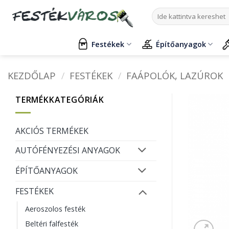
Skip
Keresés
to
a
content
következőre:
Festékek
Építőanyagok
KEZDŐLAP
/
FESTÉKEK
/
FAÁPOLÓK, LAZÚROK
TERMÉKKATEGÓRIÁK
AKCIÓS TERMÉKEK
AUTÓFÉNYEZÉSI ANYAGOK
ÉPÍTŐANYAGOK
FESTÉKEK
Aeroszolos festék
Beltéri falfesték