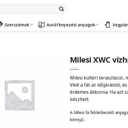
Szerszámok
Autófényezési anyagok
Vegyiá
Milesi XWC vízh
Milesi kültéri teraszlazúr, 
Védi a fát az időjárástól,
érdemes áldoznia. Ha azt sz
készített.
A Milesi fa felületkezelő anya
könnyű.