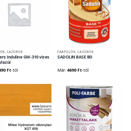
ÓK, LAZÚROK
FAÁPOLÓK, LAZÚROK
s Induline GW-310 vizes
SADOLIN BASE BD
lazúr
490
Ft
-tól
Már:
4690
Ft
-tól