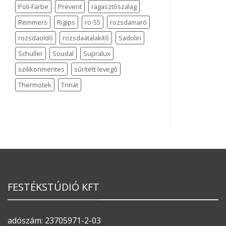
Poli-Farbe
Prevent
ragasztószalag
Remmers
Rigips
ro-55
rozsdamaró
rozsdaoldó
rozsdaátalakító
Sadolin
Schuller
Soudal
Supralux
szilikonmentes
sűrített levegő
Thermotek
Trinát
FESTÉKSTÚDIÓ KFT
adószám: 23705971-2-03