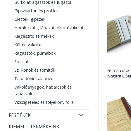
Burkolatragasztók és fugázók
Gipszkarton és profilok
Glettek, gipszek
Homlokzati-, lábazati díszítővakolat
Kiegészítő termékek
Kültéri vakolat
Ragasztók, purhabok
Speciális
Szilikonok és tömítők
ÉPÍTŐANYAGO
Natura L 5
Tapadóhíd, alapozó
Vakolóanyagok, habarcsok és
tapaszok
Vízszigetelés és folyékony fólia
FESTÉKEK
KIEMELT TERMÉKEINK