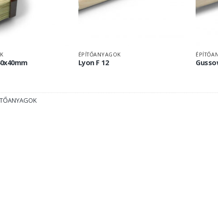
K
ÉPÍTŐANYAGOK
ÉPÍTŐA
140x40mm
Lyon F 12
Gussow
ÍTŐANYAGOK