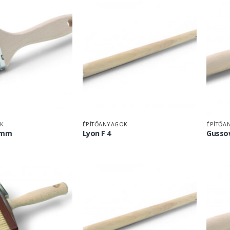
K
ÉPÍTŐANYAGOK
ÉPÍTŐA
0mm
Lyon F 4
Gussow