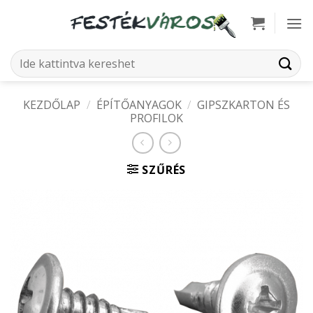
Skip
to
content
Keresés
a
következőre:
KEZDŐLAP
/
ÉPÍTŐANYAGOK
/
GIPSZKARTON ÉS
PROFILOK
SZŰRÉS