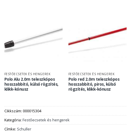
FESTŐECSETEK ÉS HENGEREK
FESTŐECSETEK ÉS HENGEREK
Polo Alu 2.0m teleszkópos
Polo red 2.0m teleszkópos
hosszabbító, külső rögzítés,
hosszabbító, piros, külső
klikk-kónusz
rögzítés, klikk-kónusz
Cikkszám:
000015304
Kategória:
Festőecsetek és hengerek
Címke:
Schuller