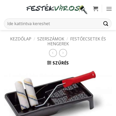
Skip
to
content
Keresés
a
következőre:
KEZDŐLAP
/
SZERSZÁMOK
/
FESTŐECSETEK ÉS
HENGEREK
SZŰRÉS