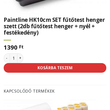
Paintline HK10cm SET fűtőtest henger
szett (2db fűtőtest henger + nyél +
festékedény)
1390
Ft
Paintline HK10cm SET fűtőtest henger szett (2db fűtőtest
KOSÁRBA TESZEM
KAPCSOLÓDÓ TERMÉKEK