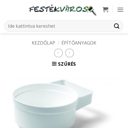
Skip
to
content
Keresés
a
következőre:
KEZDŐLAP
/
ÉPÍTŐANYAGOK
SZŰRÉS