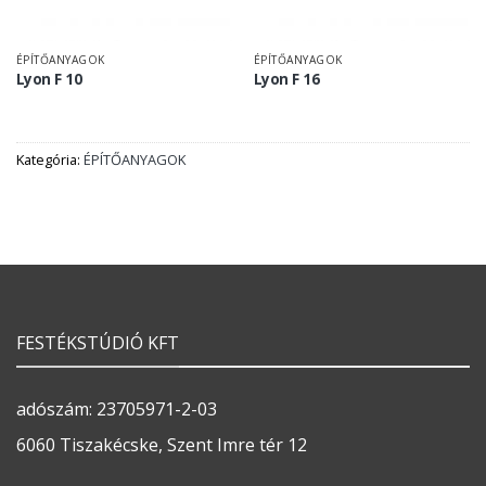
ÉPÍTŐANYAGOK
ÉPÍTŐANYAGOK
Lyon F 10
Lyon F 16
Kategória:
ÉPÍTŐANYAGOK
FESTÉKSTÚDIÓ KFT
adószám: 23705971-2-03
6060 Tiszakécske, Szent Imre tér 12