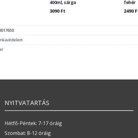
400ml, sárga
fehér
3090
Ft
2490
F
0017650
nkavédelem
er
NYITVATARTÁS
Hétfő-Péntek: 7-17 óráig
Szombat: 8-12 óráig