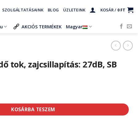
SZOLGÁLTATÁSAINK
BLOG
ÜZLETEINK
KOSÁR /
0
FT
ru
AKCIÓS TERMÉKEK
Magyar
ő tok, zajcsillapítás: 27dB, SB
illapítás: 27dB, SB mennyiség
KOSÁRBA TESZEM