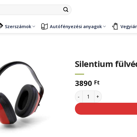
Szerszámok
Autófényezési anyagok
Vegyiá
Silentium fülvéd
3890
Ft
Silentium fülvédő tok, zajcs