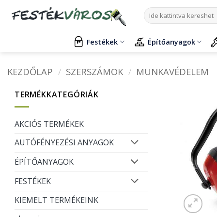
Skip
Keresés
to
a
content
következőre:
Festékek
Építőanyagok
KEZDŐLAP
/
SZERSZÁMOK
/
MUNKAVÉDELEM
TERMÉKKATEGÓRIÁK
AKCIÓS TERMÉKEK
AUTÓFÉNYEZÉSI ANYAGOK
ÉPÍTŐANYAGOK
FESTÉKEK
KIEMELT TERMÉKEINK