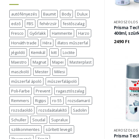
autófényezés
Baumit
Body
Dulux
AEROSZOLOS 
edző
FBS
fehérzsír
festőszalag
Prisma Tech
400ml, szür
Fresco
Győrlakk
Hammerite
Harzo
2490
Ft
Horváth trade
Héra
illatos műszerfal
jégoldó
Kemikál
kitt
Loctite
Maestro
Magnat
Mapei
Masterplast
maszkoló
Mester
Milesi
műszerfal ápoló
műszerfalápoló
Poli-Farbe
Prevent
ragasztószalag
Remmers
Rigips
ro-55
rozsdamaró
rozsdaoldó
rozsdaátalakító
Sadolin
Schuller
Soudal
Supralux
szilikonmentes
sűrített levegő
AEROSZOLOS 
Prisma Tec