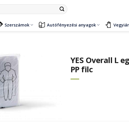
Szerszámok
Autófényezési anyagok
Vegyiá
YES Overall L e
PP filc