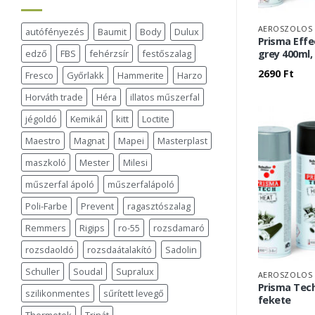
AEROSZOLOS 
autófényezés
Baumit
Body
Dulux
Prisma Effe
edző
FBS
fehérzsír
festőszalag
grey 400ml,
2690
Ft
Fresco
Győrlakk
Hammerite
Harzo
Horváth trade
Héra
illatos műszerfal
jégoldó
Kemikál
kitt
Loctite
Maestro
Magnat
Mapei
Masterplast
maszkoló
Mester
Milesi
műszerfal ápoló
műszerfalápoló
Poli-Farbe
Prevent
ragasztószalag
Remmers
Rigips
ro-55
rozsdamaró
rozsdaoldó
rozsdaátalakító
Sadolin
Schuller
Soudal
Supralux
AEROSZOLOS 
Prisma Tech
szilikonmentes
sűrített levegő
fekete