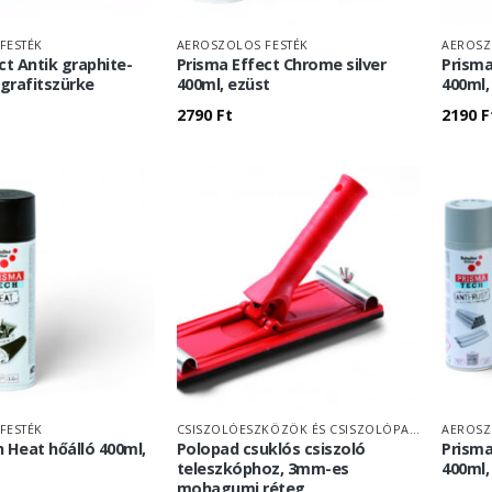
FESTÉK
AEROSZOLOS FESTÉK
AEROSZ
ct Antik graphite-
Prisma Effect Chrome silver
Prisma
 grafitszürke
400ml, ezüst
400ml,
2790
Ft
2190
F
FESTÉK
CSISZOLÓESZKÖZÖK ÉS CSISZOLÓPAPÍR
AEROSZ
 Heat hőálló 400ml,
Polopad csuklós csiszoló
Prisma
teleszkóphoz, 3mm-es
400ml,
mohagumi réteg