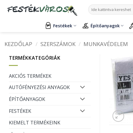
Skip
Keresés
to
a
content
következőre:
Festékek
Építőanyagok
KEZDŐLAP
/
SZERSZÁMOK
/
MUNKAVÉDELEM
TERMÉKKATEGÓRIÁK
AKCIÓS TERMÉKEK
AUTÓFÉNYEZÉSI ANYAGOK
ÉPÍTŐANYAGOK
FESTÉKEK
KIEMELT TERMÉKEINK