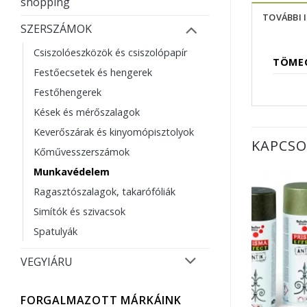
shopping
TOVÁBBI 
SZERSZÁMOK
Csiszolóeszközök és csiszolópapír
TÖME
Festőecsetek és hengerek
Festőhengerek
Kések és mérőszalagok
Keverőszárak és kinyomópisztolyok
KAPCSO
Kőművesszerszámok
Munkavédelem
Ragasztószalagok, takarófóliák
Simítók és szivacsok
Spatulyák
VEGYIÁRU
FORGALMAZOTT MÁRKÁINK