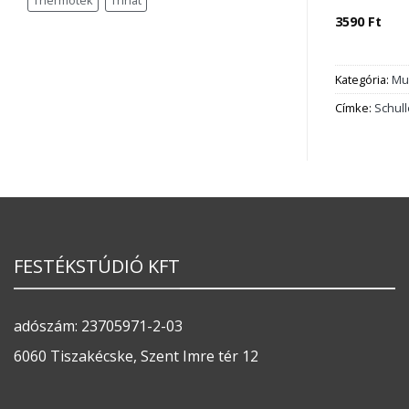
Thermotek
Trinát
3590
Ft
Kategória:
Mu
Címke:
Schull
FESTÉKSTÚDIÓ KFT
adószám: 23705971-2-03
6060 Tiszakécske, Szent Imre tér 12