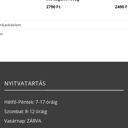
2790
Ft
2490
F
nkavédelem
er
NYITVATARTÁS
Hétfő-Péntek: 7-17 óráig
Szombat: 8-12 óráig
Vasárnap: ZÁRVA