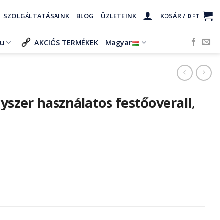
SZOLGÁLTATÁSAINK
BLOG
ÜZLETEINK
KOSÁR /
0
FT
ru
AKCIÓS TERMÉKEK
Magyar
gyszer használatos festőoverall,