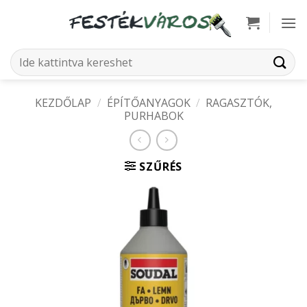
Skip
to
content
Keresés
a
következőre:
KEZDŐLAP
/
ÉPÍTŐANYAGOK
/
RAGASZTÓK,
PURHABOK
SZŰRÉS