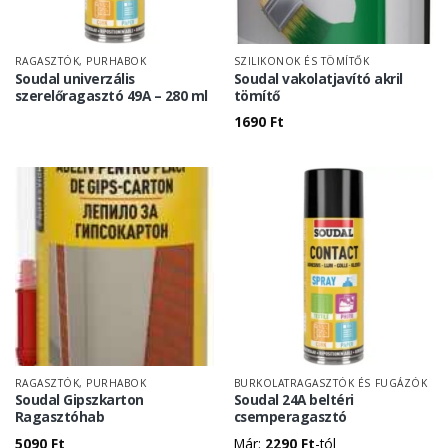
RAGASZTÓK, PURHABOK
SZILIKONOK ÉS TÖMÍTŐK
Soudal univerzális
Soudal vakolatjavító akril
szerelőragasztó 49A – 280 ml
tömítő
1690
Ft
RAGASZTÓK, PURHABOK
BURKOLATRAGASZTÓK ÉS FUGÁZÓK
Soudal Gipszkarton
Soudal 24A beltéri
Ragasztóhab
csemperagasztó
5090
Ft
Már:
2290
Ft
-tól