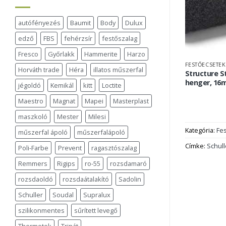
autófényezés
Baumit
Body
Dulux
edző
FBS
fehérzsír
festőszalag
Fresco
Győrlakk
Hammerite
Harzo
FESTŐECSETEK
Horváth trade
Héra
illatos műszerfal
Structure S
henger, 16
jégoldó
Kemikál
kitt
Loctite
Maestro
Magnat
Mapei
Masterplast
maszkoló
Mester
Milesi
Kategória:
Fe
műszerfal ápoló
műszerfalápoló
Címke:
Schull
Poli-Farbe
Prevent
ragasztószalag
Remmers
Rigips
ro-55
rozsdamaró
rozsdaoldó
rozsdaátalakító
Sadolin
Schuller
Soudal
Supralux
szilikonmentes
sűrített levegő