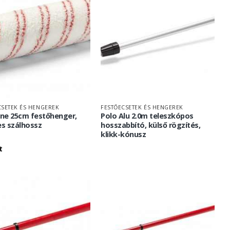
CSETEK ÉS HENGEREK
FESTŐECSETEK ÉS HENGEREK
ine 25cm festőhenger,
Polo Alu 2.0m teleszkópos
s szálhossz
hosszabbító, külső rögzítés,
klikk-kónusz
t