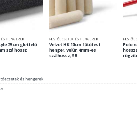
 ÉS HENGEREK
FESTŐECSETEK ÉS HENGEREK
FESTŐE
tyle 25cm glettelő
Velvet HK 10cm fűtőtest
Polo r
mm szálhossz
henger, velúr, 4mm-es
hossza
szálhossz, SB
rögzít
stőecsetek és hengerek
er