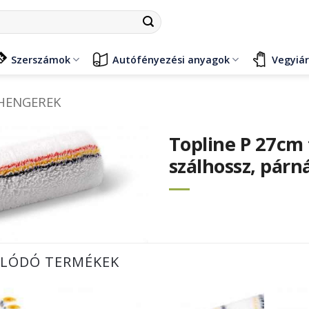
Szerszámok
Autófényezési anyagok
Vegyiá
 HENGEREK
Topline P 27cm
szálhossz, párn
LÓDÓ TERMÉKEK