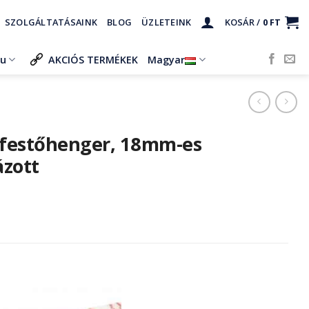
SZOLGÁLTATÁSAINK
BLOG
ÜZLETEINK
KOSÁR /
0
FT
ru
AKCIÓS TERMÉKEK
Magyar
 festőhenger, 18mm-es
ázott