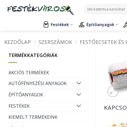
Skip
Keresés
to
a
content
következőre:
Festékek
Építőanyagok
KEZDŐLAP
/
SZERSZÁMOK
/
FESTŐECSETEK ÉS
TERMÉKKATEGÓRIÁK
AKCIÓS TERMÉKEK
AUTÓFÉNYEZÉSI ANYAGOK
ÉPÍTŐANYAGOK
FESTÉKEK
KAPCSO
KIEMELT TERMÉKEINK