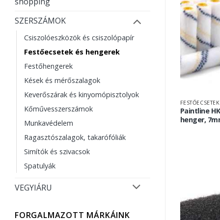
shopping
SZERSZÁMOK
Csiszolóeszközök és csiszolópapír
Festőecsetek és hengerek
Festőhengerek
Kések és mérőszalagok
Keverőszárak és kinyomópisztolyok
FESTŐECSETEK
Kőművesszerszámok
Paintline H
henger, 7m
Munkavédelem
Ragasztószalagok, takarófóliák
Simítók és szivacsok
Spatulyák
VEGYIÁRU
FORGALMAZOTT MÁRKÁINK