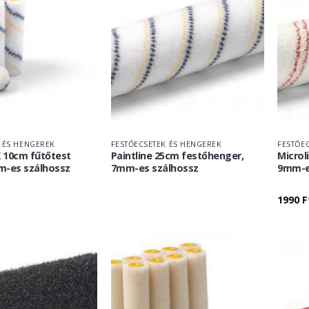
 ÉS HENGEREK
FESTŐECSETEK ÉS HENGEREK
FESTŐE
K 10cm fűtőtest
Paintline 25cm festőhenger,
Microl
m-es szálhossz
7mm-es szálhossz
9mm-e
1990
F