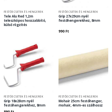
FESTŐECSETEK ÉS HENGEREK
FESTŐECSETEK ÉS HENGEREK
Tele Alu Red 1,2m
Grip 27x29cm nyél
teleszkópos hosszabbító,
festőhengerekhez, 8mm
külső rögzítés
990
Ft
FESTŐECSETEK ÉS HENGEREK
FESTŐECSETEK ÉS HENGEREK
Grip 18x28cm nyél
Mohair 25cm festőhenger,
festőhengerekhez, 8mm
mohair, 4mm-es szálhossz
890
Ft