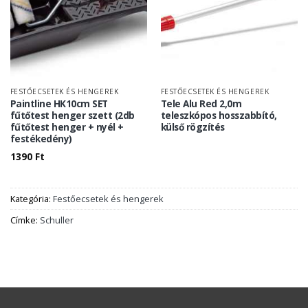
FESTŐECSETEK ÉS HENGEREK
FESTŐECSETEK ÉS HENGEREK
Paintline HK10cm SET
Tele Alu Red 2,0m
fűtőtest henger szett (2db
teleszkópos hosszabbító,
fűtőtest henger + nyél +
külső rögzítés
festékedény)
1390
Ft
Kategória:
Festőecsetek és hengerek
Címke:
Schuller