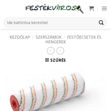
Skip
to
content
Keresés
a
következőre:
KEZDŐLAP
/
SZERSZÁMOK
/
FESTŐECSETEK ÉS
HENGEREK
SZŰRÉS